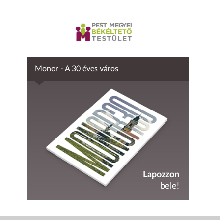
Monor - A 30 éves város
Lapozzon
bele!