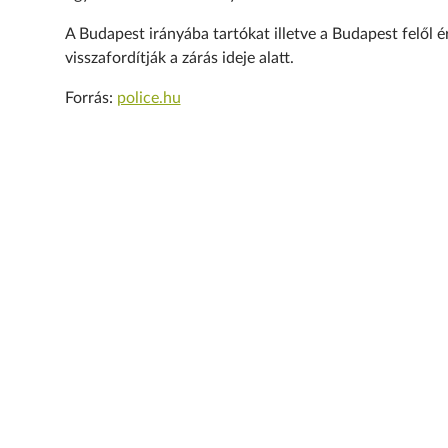
A Budapest irányába tartókat illetve a Budapest felől é
visszafordítják a zárá
s ideje alatt.
Forrás:
police.hu