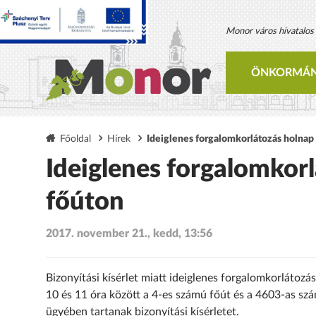
Monor város hivatalos h
ÖNKORMÁN
Főoldal
Hírek
Ideiglenes forgalomkorlátozás holnap
Ideiglenes forgalomkor
főúton
2017. november 21., kedd, 13:56
Bizonyítási kísérlet miatt ideiglenes forgalomkorláto
10 és 11 óra között a 4-es számú főút és a 4603-as sz
ügyében tartanak bizonyítási kísérletet.