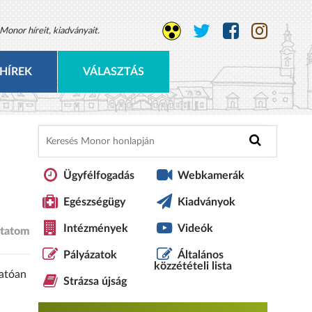
Monor híreit, kiadványait.
HÍREK
VÁLASZTÁS
Ügyfélfogadás
Webkamerák
Egészségügy
Kiadványok
Intézmények
Videók
tatom
Pályázatok
Általános
közzétételi lista
hatóan
Strázsa újság