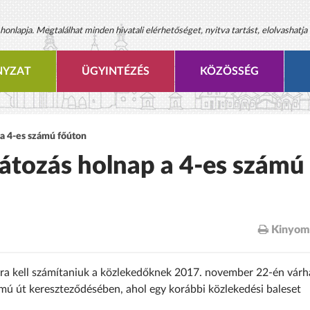
onlapja. Megtalálhat minden hivatali elérhetőséget, nyitva tartást, elolvashatja 
YZAT
ÜGYINTÉZÉS
KÖZÖSSÉG
 a 4-es számú főúton
látozás holnap a 4-es számú
Kinyom
zásra kell számítaniuk a közlekedőknek 2017. november 22-én vár
ámú út kereszteződésében, ahol egy korábbi közlekedési baleset