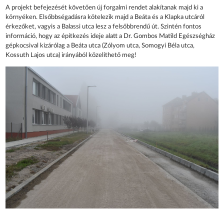
A projekt befejezését követően új forgalmi rendet alakítanak majd ki a
környéken. Elsőbbségadásra kötelezik majd a Beáta és a Klapka utcáról
érkezőket, vagyis a Balassi utca lesz a felsőbbrendű út. Szintén fontos
információ, hogy az építkezés ideje alatt a Dr. Gombos Matild Egészségház
gépkocsival kizárólag a Beáta utca (Zólyom utca, Somogyi Béla utca,
Kossuth Lajos utca) irányából közelíthető meg!