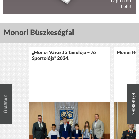
Lapozzon
bele!
Monori Büszkeségfal
„Monor Város Jó Tanulója – Jó
Monor Köz
Sportolója” 2024.
RÉGEBBIEK
ÚJABBAK