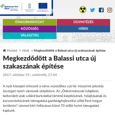
ÖNKORMÁNYZAT
ÜGYINTÉZÉS
KÖZÖSSÉG
HÍREK
VÁLASZTÁS
Főoldal
Hírek
Megkezdődött a Balassi utca új szakaszának építése
Megkezdődött a Balassi utca új
szakaszának építése
2017. október 19., csütörtök, 17:44
A nyár közepén érkezett a város vezetőihez a jó hír, miszerint jelentős
összeget nyert városunk útépítésre. Az „Önkormányzati tulajdonú
belterületi utak szilárd burkolattal történő kiépítésének, felújításának és
korszerűsítésének támogatása gazdaságfejlesztési céllal Pest megye
területén” címmel kiírt felhíváson közel 70 millió forint támogatást
kaptunk.