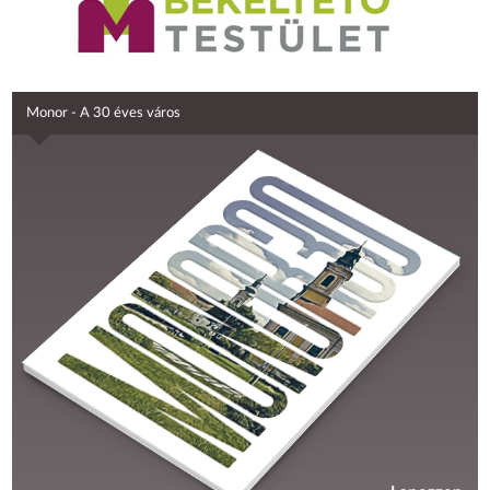
Monor - A 30 éves város