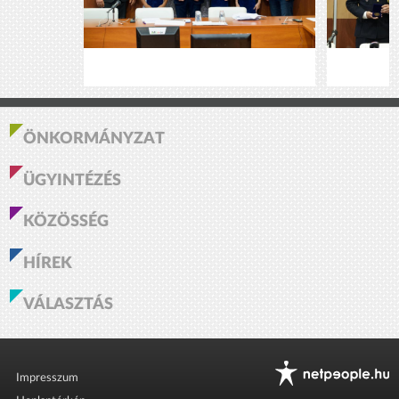
ÖNKORMÁNYZAT
ÜGYINTÉZÉS
KÖZÖSSÉG
HÍREK
VÁLASZTÁS
Impresszum