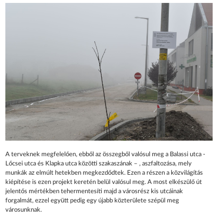
A terveknek megfelelően, ebből az összegből valósul meg a Balassi utca -
Lőcsei utca és Klapka utca közötti szakaszának – , aszfaltozása, mely
munkák az elmúlt hetekben megkezdődtek. Ezen a részen a közvilágítás
kiépítése is ezen projekt keretén belül valósul meg. A most elkészülő út
jelentős mértékben tehermentesíti majd a városrész kis utcáinak
forgalmát, ezzel együtt pedig egy újabb közterülete szépül meg
városunknak.