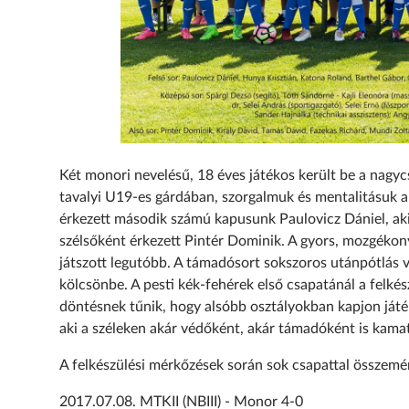
Két monori nevelésű, 18 éves játékos került be a nagyc
tavalyi U19-es gárdában, szorgalmuk és mentalitásuk ala
érkezett második számú kapusunk Paulovicz Dániel, aki fi
szélsőként érkezett Pintér Dominik. A gyors, mozgékon
játszott legutóbb. A támadósort sokszoros utánpótlás v
kölcsönbe. A pesti kék-fehérek első csapatánál a felké
döntésnek tűnik, hogy alsóbb osztályokban kapjon játé
aki a széleken akár védőként, akár támadóként is kama
A felkészülési mérkőzések során sok csapattal összemér
2017.07.08. MTKII (NBIII) - Monor 4-0