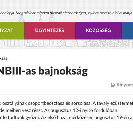
onlapja. Megtalálhat minden hivatali elérhetőséget, nyitva tartást, elolvashatja 
YZAT
ÜGYINTÉZÉS
KÖZÖSSÉG
kság
NBIII-as bajnokság
Kinyom
 osztályának csoportbeosztása és sorsolása. A tavaly ezüstérme
zdelmeiben vesz részt. Az augusztus 12-i nyitó fordulóban
er le tudtunk győzni. Az első hazai mérkőzésen augusztus 19-én a