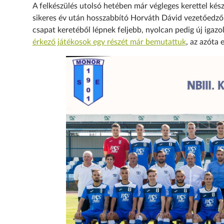
A felkészülés utolsó hetében már végleges kerettel kés
sikeres év után hosszabbító Horváth Dávid vezetőedző t
csapat keretéből lépnek feljebb, nyolcan pedig új iga
érkező játékosok egy részét már bemutattuk
, az azóta 