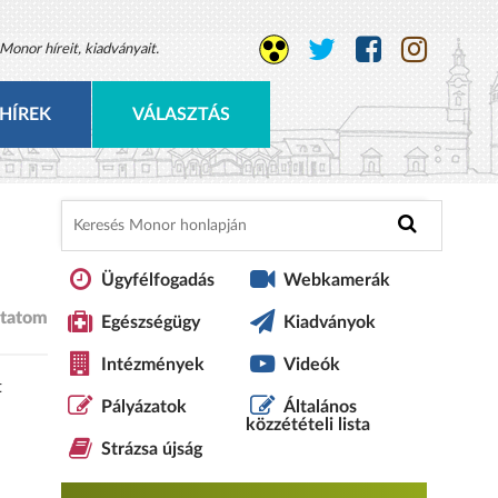
Monor híreit, kiadványait.
HÍREK
VÁLASZTÁS
Ügyfélfogadás
Webkamerák
tatom
Egészségügy
Kiadványok
Intézmények
Videók
t
Pályázatok
Általános
közzétételi lista
Strázsa újság