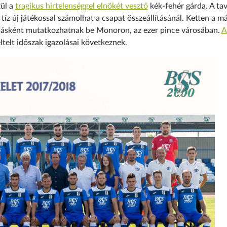
zül a
tragikus hirtelenséggel elnökét vesztő
kék-fehér gárda. A tav
íz új játékossal számolhat a csapat összeállításánál. Ketten a m
zolásként mutatkozhatnak be Monoron, az ezer pince városában.
A
eltelt időszak igazolásai következnek.