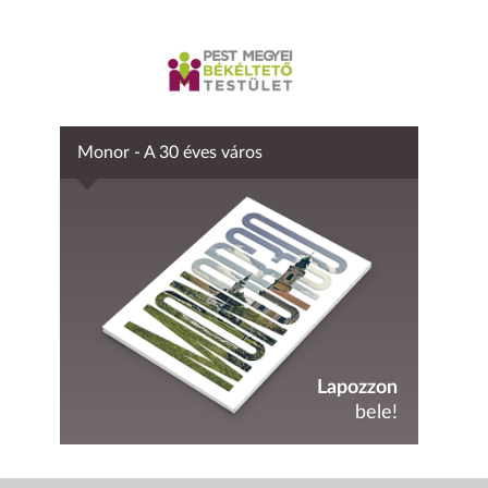
Monor - A 30 éves város
Lapozzon
bele!