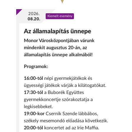
2026.
Kiemelt esemény
08.20.
Az államalapítás ünnepe
Monor Városközpontjában várunk
mindenkit augusztus 20-án, az
államalapítás ünnepe alkalmából!
Programok:
16:00-tól
népi gyermekjátékok és
ügyességi játékok várják a kilátogatókat.
17:30-tól
a Buborék Együttes
gyermekkoncertje szórakoztatja a
legkisebbeket.
19:00-kor
Csernik Szende lábbábos,
székely mesemondó előadása következik.
20:00-tól
koncertet ad az Irie Maffia.