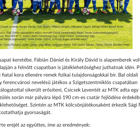
sapat keretébe. Fábián Dániel és Király Dávid is alapemberek vol
pján a felnőtt csapatban is játéklehetőséghez juthatnak idén. Pi
atal kora ellenére remek fizikai tulajdonságokkal bír. Bal oldali
y ferencvárosi nevelésű játékos a Szigetszentmiklós csapatában
álogatottal sikerült erősíteni, Csicsek Leventét az MTK adta egy
szülés során már pályára lépő 190 cm-es csatár fejlődése érdekéb
klehetőséget. Szintén az MTK kölcsönjátékosaként érkezik Sági 
toztathatja gyorsaságát.
te erejét az együttes, íme az eredmények: