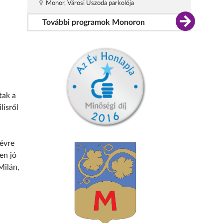
Monor, Városi Uszoda parkolója
További programok Monoron
tak a
lisről
 évre
en jó
Milán,