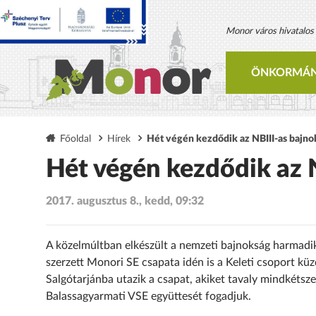
Monor város hivatalos h
ÖNKORMÁN
Főoldal
Hírek
Hét végén kezdődik az NBIII-as bajno
Hét végén kezdődik az 
2017. augusztus 8., kedd, 09:32
A közelmúltban elkészült a nemzeti bajnokság harmadik
szerzett Monori SE csapata idén is a Keleti csoport kü
Salgótarjánba utazik a csapat, akiket tavaly mindkétsz
Balassagyarmati VSE együttesét fogadjuk.