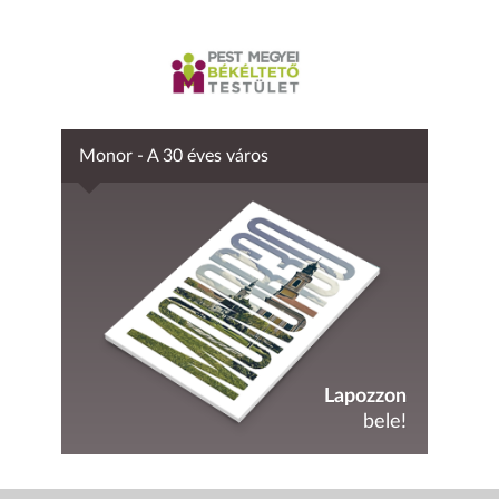
Monor - A 30 éves város
Lapozzon
bele!