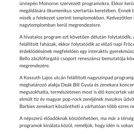
ünnepén Monoron szervezett programokra. Ekkor kerül 
megáldására ökumenikus szertartás keretében. Ennek be
misék a felekezet szerinti templomokban. Kedvezőtlen i
nagytemplomban kerül megrendezésre.
A hivatalos program ezt követően délután folytatódik, 
felállított faházak, ekkor folytatódik az előző napi F
érdeklődésének megfelelően egy interaktív gyerekműsor
Bello zászlóforgató csoport reneszánsz bemutatója kö
megrendezére.
A Kossuth Lajos utcán felállított nagyszínpad programja
meghatározó alakja Deák Bill Gyula és zenekara konce
megszokhatta, természetesen most is élő koncertek vár
elmúlt tíz év magyar pop-rock zenéjének maszkos üdvö
Barbies zenekart köszöntheti a várhatóan több ezres n
A népszerű előadóknak köszönhetően, ma már a térség 
programok kínálata közül, reméljük, hogy idén is soka