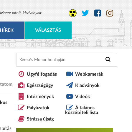
Monor híreit, kiadványait.
HÍREK
VÁLASZTÁS
Ügyfélfogadás
Webkamerák
tatom
Egészségügy
Kiadványok
Intézmények
Videók
ikus
Pályázatok
Általános
közzétételi lista
Strázsa újság
apítás