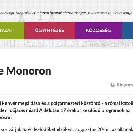
onlapja. Megtalálhat minden hivatali elérhetőséget, nyitva tartást, elolvashatja 
YZAT
ÜGYINTÉZÉS
KÖZÖSSÉG
pe Monoron
Kinyom
új kenyér megáldása és a polgármesteri köszöntő - a római katol
n időjárás miatt! A délután 17 órakor kezdődő programok az
zésre!
0-kor várjuk az érdeklődőket elsőként augusztus 20-án, az államal