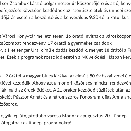
sor Zsombok László polgármester úr köszöntőjére és az új keny
fejezését követően kezdődnek az istentiszteletek és ünnepi sze
dőjárás esetén a köszöntő és a kenyéráldás 9:30-tól a katolikus
a Városi Könyvtár melletti téren. 16 órától nyitnak a városközpo
röccsSzombat rendezvény. 17 órától a gyermekes családok
, a Hét tenger Urai című előadás kezdődik, melyet 18 órától a F
vet. Ezek a programok rossz idő esetén a Művelődési Házban ker
 19 órától a magyar blues királya, az elmúlt 50 év hazai zenei él
rtjével kezdődik. Ahogy azt a monori közönség minden rendezvé
ják majd az érdeklődőket. A 21 órakor kezdődő tűzijáték után az
skéjét Pásztor Annát és a háromszoros Fonogram-díjas Anna an
ézősereg.
egyik leglátogatottabb városa Monor az augusztus 20-i ünnepi
n látogatnak az ünnepi programokra!