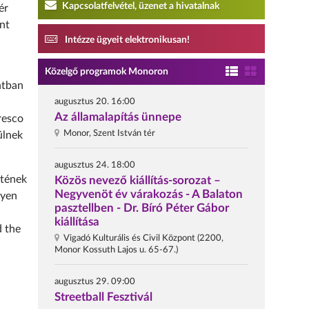
Kapcsolatfelvétel, üzenet a hivatalnak
ér
nt
Intézze ügyeit elektronikusan!
Közelgő programok Monoron
ntban
augusztus 20. 16:00
Az államalapítás ünnepe
resco
Monor, Szent István tér
ülnek
augusztus 24. 18:00
etének
Közös nevező kiállítás-sorozat –
Negyvenöt év várakozás - A Balaton
nyen
pasztellben - Dr. Bíró Péter Gábor
kiállítása
d the
Vigadó Kulturális és Civil Központ (2200,
Monor Kossuth Lajos u. 65-67.)
augusztus 29. 09:00
Streetball Fesztivál