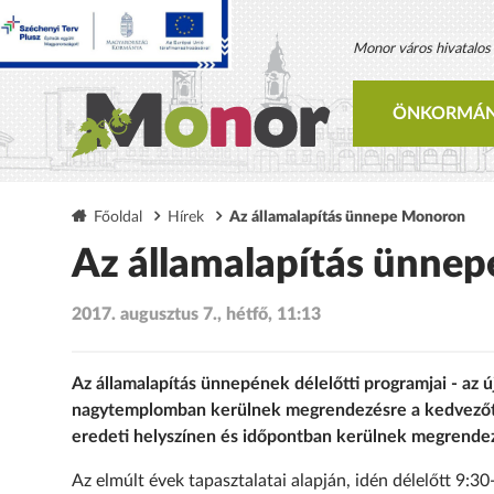
Monor város hivatalos h
ÖNKORMÁN
Főoldal
Hírek
Az államalapítás ünnepe Monoron
Az államalapítás ünne
2017. augusztus 7., hétfő, 11:13
Az államalapítás ünnepének délelőtti programjai - az 
nagytemplomban kerülnek megrendezésre a kedvezőtle
eredeti helyszínen és időpontban kerülnek megrende
Az elmúlt évek tapasztalatai alapján, idén délelőtt 9:3