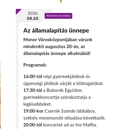
2026.
Kiemelt esemény
08.20.
Az államalapítás ünnepe
Monor Városközpontjában várunk
mindenkit augusztus 20-án, az
államalapítás ünnepe alkalmából!
Programok:
16:00-tól
népi gyermekjátékok és
ügyességi játékok várják a kilátogatókat.
17:30-tól
a Buborék Együttes
gyermekkoncertje szórakoztatja a
legkisebbeket.
19:00-kor
Csernik Szende lábbábos,
székely mesemondó előadása következik.
20:00-tól
koncertet ad az Irie Maffia.