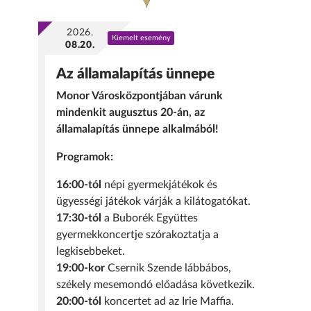
2026.
Kiemelt esemény
08.20.
Az államalapítás ünnepe
Monor Városközpontjában várunk
mindenkit augusztus 20-án, az
államalapítás ünnepe alkalmából!
Programok:
16:00-tól
népi gyermekjátékok és
ügyességi játékok várják a kilátogatókat.
17:30-tól
a Buborék Együttes
gyermekkoncertje szórakoztatja a
legkisebbeket.
19:00-kor
Csernik Szende lábbábos,
székely mesemondó előadása következik.
20:00-tól
koncertet ad az Irie Maffia.