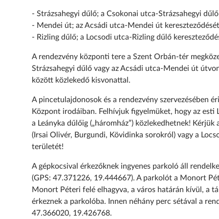
- Strázsahegyi dűlő; a Csokonai utca-Strázsahegyi dűlő
- Mendei út; az Acsádi utca-Mendei út kereszteződését
- Rizling dűlő; a Locsodi utca-Rizling dűlő kereszteződé
A rendezvény központi tere a Szent Orbán-tér megközel
Strázsahegyi dűlő vagy az Acsádi utca-Mendei út útvon
között közlekedő kisvonattal.
A pincetulajdonosok és a rendezvény szervezésében érin
Központ irodáiban. Felhívjuk figyelmüket, hogy az esti 
a Leányka dűlőig („háromház”) közlekedhetnek! Kérjük 
(Irsai Olivér, Burgundi, Kövidinka sorokról) vagy a Loc
területét!
A gépkocsival érkezőknek ingyenes parkoló áll rendelk
(GPS: 47.371226, 19.444667). A parkolót a Monort Péte
Monort Péteri felé elhagyva, a város határán kívül, a t
érkeznek a parkolóba. Innen néhány perc sétával a ren
47.366020, 19.426768.