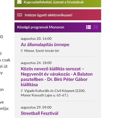
Kapcsolatfelvétel, üzenet a hivatalnak
Intézze ügyeit elektronikusan!
Közelgő programok Monoron
30
augusztus 20. 16:00
Az államalapítás ünnepe
Monor, Szent István tér
l
s csak
augusztus 24. 18:00
i út
Közös nevező kiállítás-sorozat –
ny
Negyvenöt év várakozás - A Balaton
pasztellben - Dr. Bíró Péter Gábor
kiállítása
on
Vigadó Kulturális és Civil Központ (2200,
Monor Kossuth Lajos u. 65-67.)
ve
augusztus 29. 09:00
ntja:
Streetball Fesztivál