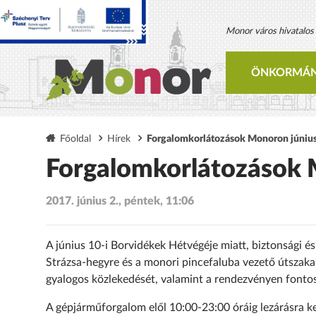
Monor város hivatalos h
ÖNKORMÁN
Főoldal
Hírek
Forgalomkorlátozások Monoron június
Forgalomkorlátozások 
2017. június 2., péntek, 11:06
A június 10-i Borvidékek Hétvégéje miatt, biztonsági és
Strázsa-hegyre és a monori pincefaluba vezető útszaka
gyalogos közlekedését, valamint a rendezvényen fontos 
A gépjárműforgalom elől 10:00-23:00 óráig lezárásra ke