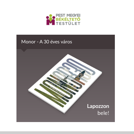
Monor - A 30 éves város
Lapozzon
bele!