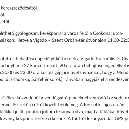
 kereszteződésétől
ől
sétől
íthető gyalogosan, kerékpárral a város felől a Csokonai utca-
alakon; illetve a Vigadó – Szent Orbán-tér útvonalon 11:00-22:
tettek behajtási engedélyt kérhetnek a Vigadó Kulturális és Civi
Ladánybene 27 koncert miatt, 20 óra után behajtási engedéllyel i
a 20:00 és 23:00 óra között gépjárművel távozókat, hogy a Mende
sodi út (Kadarka, Sárfehér sorok) irányában hagyják el a rendezvé
ezésükre közvetlenül a vendégváró pincéknél végződő Locsodi út
rivel összekötő útról közelíthetik meg. A Kossuth Lajos utcán,
áblákkal jelölt ponton jobbra lekanyarodva, majd a táblákat követ
dezvény központi terére érkeznek. A főútról lekanyarodás GPS po