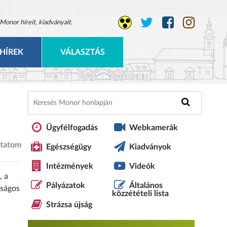
Monor híreit, kiadványait.
HÍREK
VÁLASZTÁS
Ügyfélfogadás
Webkamerák
tatom
Egészségügy
Kiadványok
Intézmények
Videók
, a
Pályázatok
Általános
nságos
közzétételi lista
Strázsa újság