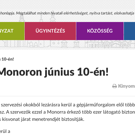
onlapja. Megtalálhat minden hivatali elérhetőséget, nyitva tartást, elolvashatja 
YZAT
ÜGYINTÉZÉS
KÖZÖSSÉG
 10-én!
Monoron június 10-én!
Kinyom
 szervezési okokból lezárásra kerül a gépjárműforgalom elől több
sz. A szervezők ezzel a Monorra érkező több ezer látogató bizto
kisvonat járat menetrendjét biztosítják.
rül a