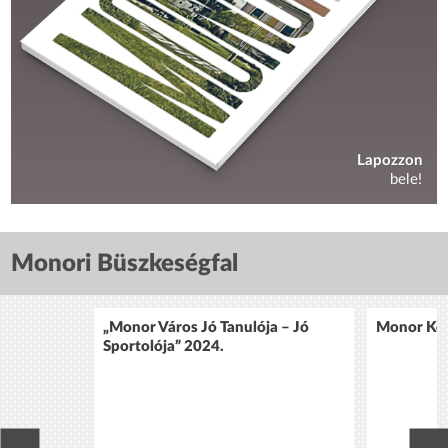
Lapozzon
bele!
Monori Büszkeségfal
„Monor Város Jó Tanulója – Jó
Monor Köz
Sportolója” 2024.