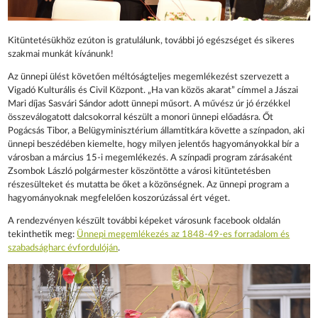
Kitüntetésükhöz ezúton is gratulálunk, további jó egészséget és sikeres
szakmai munkát kívánunk!
Az ünnepi ülést követően méltóságteljes megemlékezést szervezett a
Vigadó Kulturális és Civil Központ. „Ha van közös akarat” címmel a Jászai
Mari díjas Sasvári Sándor adott ünnepi műsort. A művész úr jó érzékkel
összeválogatott dalcsokorral készült a monori ünnepi előadásra. Őt
Pogácsás Tibor, a Belügyminisztérium államtitkára követte a színpadon, aki
ünnepi beszédében kiemelte, hogy milyen jelentős hagyományokkal bír a
városban a március 15-i megemlékezés. A színpadi program zárásaként
Zsombok László polgármester köszöntötte a városi kitüntetésben
részesülteket és mutatta be őket a közönségnek. Az ünnepi program a
hagyományoknak megfelelően koszorúzással ért véget.
A rendezvényen készült további képeket városunk facebook oldalán
tekinthetik meg:
Ünnepi megemlékezés az 1848-49-es forradalom és
szabadságharc évfordulóján
.