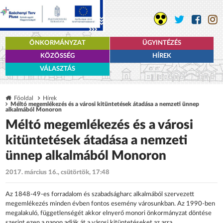
ÖNKORMÁNYZAT
ÜGYINTÉZÉS
KÖZÖSSÉG
HÍREK
VÁLASZTÁS
Főoldal
Hírek
Méltó megemlékezés és a városi kitüntetések átadása a nemzeti ünnep
alkalmából Monoron
Méltó megemlékezés és a városi
kitüntetések átadása a nemzeti
ünnep alkalmából Monoron
2017. március 16., csütörtök, 17:48
Az 1848-49-es forradalom és szabadságharc alkalmából szervezett
megemlékezés minden évben fontos esemény városunkban. Az 1990-ben
megalakuló, függetlenségét akkor elnyerő monori önkormányzat döntése
szerint ezen a napon adják át a városi kitüntetéseket az arra