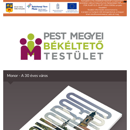
Monor - A 30 éves város