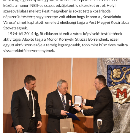
az ország legjobb nyolc együttese között szerepeltek. 1978 és 1992
között a monori NBII-es csapat edzőjeként is sikereket ért el. Helyi
szerepvállalása mellett Pest megyében is sokat tett a kosárlabda
népszerűsítéséért; nagy szerepe volt abban hogy Monor a „Kosárlabda
Városa” címet kaphatott; emellett elnökségi tagja a Pest Megyei Kosárlabda
Szövetségnek.
1994-től 2014-ig, öt cikluson át volt a város képviselő-testületének
aktív tagja. Alapító tagja a Monor Környéki Strázsa Borrendnek, ezzel
együtt aktív szervezője a térség legrangosabb, több mint húsz éves múltra
visszatekintő borversenyének.