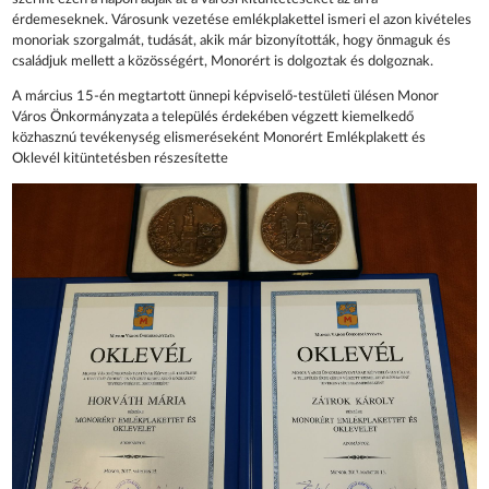
érdemeseknek. Városunk vezetése emlékplakettel ismeri el azon kivételes
monoriak szorgalmát, tudását, akik már bizonyították, hogy önmaguk és
családjuk mellett a közösségért, Monorért is dolgoztak és dolgoznak.
A március 15-én megtartott ünnepi képviselő-testületi ülésen Monor
Város Önkormányzata a település érdekében végzett kiemelkedő
közhasznú tevékenység elismeréseként Monorért Emlékplakett és
Oklevél kitüntetésben részesítette