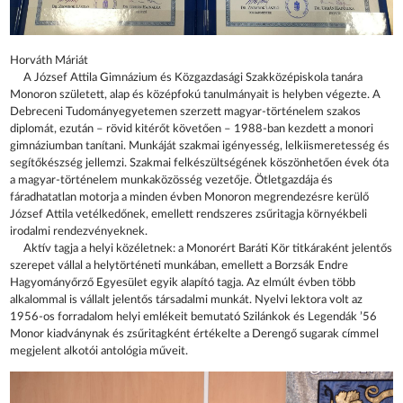
Horváth Máriát
A József Attila Gimnázium és Közgazdasági Szakközépiskola tanára
Monoron született, alap és középfokú tanulmányait is helyben végezte. A
Debreceni Tudományegyetemen szerzett magyar-történelem szakos
diplomát, ezután – rövid kitérőt követően – 1988-ban kezdett a monori
gimnáziumban tanítani. Munkáját szakmai igényesség, lelkiismeretesség és
segítőkészség jellemzi. Szakmai felkészültségének köszönhetően évek óta
a magyar-történelem munkaközösség vezetője. Ötletgazdája és
fáradhatatlan motorja a minden évben Monoron megrendezésre kerülő
József Attila vetélkedőnek, emellett rendszeres zsűritagja környékbeli
irodalmi rendezvényeknek.
Aktív tagja a helyi közéletnek: a Monorért Baráti Kör titkáraként jelentős
szerepet vállal a helytörténeti munkában, emellett a Borzsák Endre
Hagyományőrző Egyesület egyik alapító tagja. Az elmúlt évben több
alkalommal is vállalt jelentős társadalmi munkát. Nyelvi lektora volt az
1956-os forradalom helyi emlékeit bemutató Szilánkok és Legendák ’56
Monor kiadványnak és zsűritagként értékelte a Derengő sugarak címmel
megjelent alkotói antológia műveit.