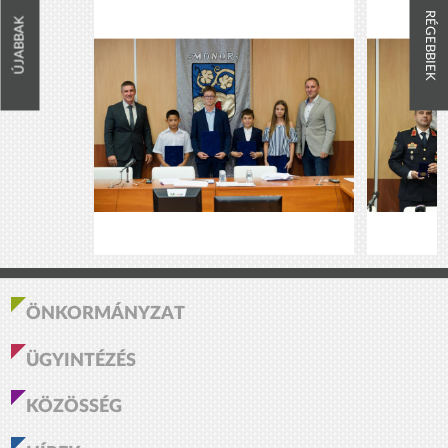
RÉGEBBIEK
ÚJABBAK
ÖNKORMÁNYZAT
ÜGYINTÉZÉS
KÖZÖSSÉG