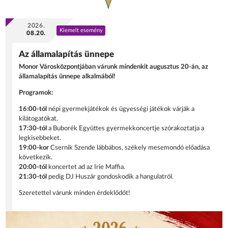
2026.
Kiemelt esemény
08.20.
Az államalapítás ünnepe
Monor Városközpontjában várunk mindenkit augusztus 20-án, az
államalapítás ünnepe alkalmából!
Programok:
16:00-tól
népi gyermekjátékok és ügyességi játékok várják a
kilátogatókat.
17:30-tól
a Buborék Együttes gyermekkoncertje szórakoztatja a
legkisebbeket.
19:00-kor
Csernik Szende lábbábos, székely mesemondó előadása
következik.
20:00-tól
koncertet ad az Irie Maffia.
21:30-tól
pedig DJ Huszár gondoskodik a hangulatról.
Szeretettel várunk minden érdeklődőt!