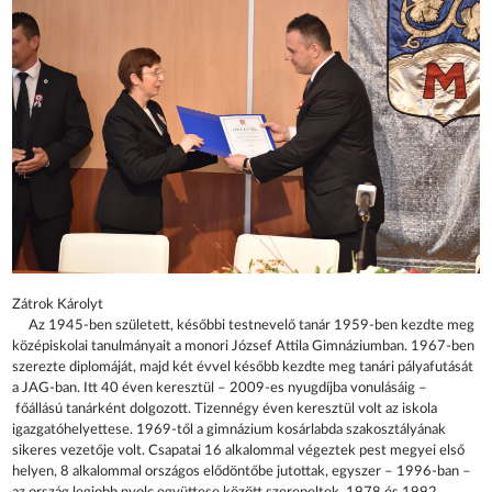
Zátrok Károlyt
Az 1945-ben született, későbbi testnevelő tanár 1959-ben kezdte meg
középiskolai tanulmányait a monori József Attila Gimnáziumban. 1967-ben
szerezte diplomáját, majd két évvel később kezdte meg tanári pályafutását
a JAG-ban. Itt 40 éven keresztül – 2009-es nyugdíjba vonulásáig –
főállású tanárként dolgozott. Tizennégy éven keresztül volt az iskola
igazgatóhelyettese. 1969-től a gimnázium kosárlabda szakosztályának
sikeres vezetője volt. Csapatai 16 alkalommal végeztek pest megyei első
helyen, 8 alkalommal országos elődöntőbe jutottak, egyszer – 1996-ban –