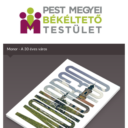
Monor - A 30 éves város