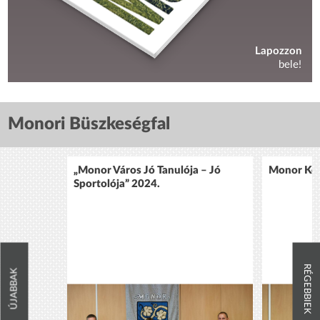
Lapozzon
bele!
Monori Büszkeségfal
„Monor Város Jó Tanulója – Jó
Monor Köz
Sportolója” 2024.
RÉGEBBIEK
ÚJABBAK