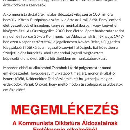
érdeklődőket a szervezők.
A kommunista diktatúrák halálos áldozatait világszerte 100 millióra
becsülik, Közép-Európában a számuk elérte az 1 millió főt. Ennyi emberi
élet veszett oda éhínségben, kényszermunkatáborban, vagy kegyetlen
kivégzés által. Az Országgyűlés 2000-ben életbe lépett határozata szerint
minden év február 25-e a Kommunizmus Áldozatainak Emléknapja. 1947-
ben ezen a napon tartóztatták le jogellenesen Kovács Bélát, a Független
Kisgazdapárt főtitkárát a megszálló szovjet hatóságok. Ezt követően a
Szovjetunióba hurcolták, ahol a mentelmi jogától megfosztott
képviselő kilenc évet töltött börtönökben és munkatáborokban.
Monoron ebből az alkalomból Zsombok László polgármester mond
emlékbeszédet. Továbbá egy munkatábort megjárt, monoriak által jól
ismert túlélő, Kaldenekker Feri bácsi emlékeit hallgathatják meg az
érdeklődők. Várjuk Önöket, hogy méltó módon tisztelegjünk az áldozatok
emléke előtt!