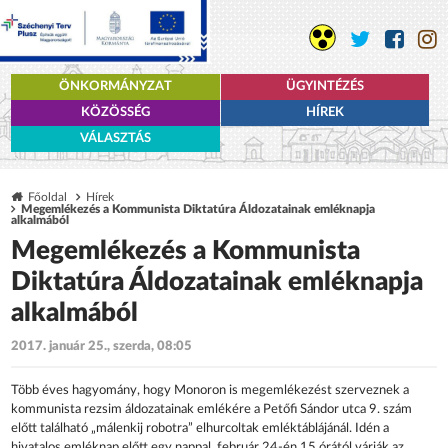
ÖNKORMÁNYZAT
ÜGYINTÉZÉS
KÖZÖSSÉG
HÍREK
VÁLASZTÁS
Főoldal
Hírek
Megemlékezés a Kommunista Diktatúra Áldozatainak emléknapja
alkalmából
Megemlékezés a Kommunista
Diktatúra Áldozatainak emléknapja
alkalmából
2017. január 25., szerda, 08:05
Több éves hagyomány, hogy Monoron is megemlékezést szerveznek a
kommunista rezsim áldozatainak emlékére a Petőfi Sándor utca 9. szám
előtt található „málenkij robotra” elhurcoltak emléktáblájánál. Idén a
hivatalos emléknap előtt egy nappal, február 24-én 15 órától várják az