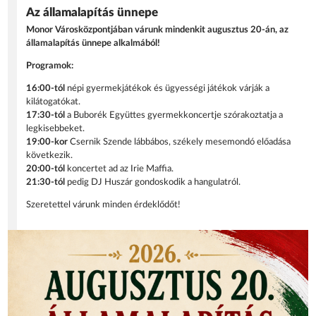
Az államalapítás ünnepe
Monor Városközpontjában várunk mindenkit augusztus 20-án, az
államalapítás ünnepe alkalmából!
Programok:
16:00-tól
népi gyermekjátékok és ügyességi játékok várják a
kilátogatókat.
17:30-tól
a Buborék Együttes gyermekkoncertje szórakoztatja a
legkisebbeket.
19:00-kor
Csernik Szende lábbábos, székely mesemondó előadása
következik.
20:00-tól
koncertet ad az Irie Maffia.
21:30-tól
pedig DJ Huszár gondoskodik a hangulatról.
Szeretettel várunk minden érdeklődőt!