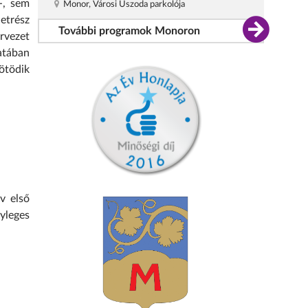
-, sem
Monor, Városi Uszoda parkolója
etrész
További programok Monoron
ervezet
atában
ötödik
v első
yleges