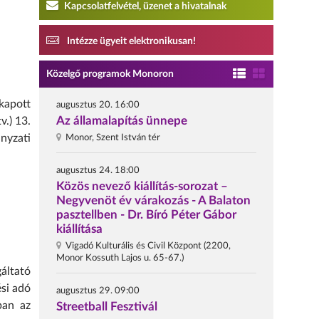
Kapcsolatfelvétel, üzenet a hivatalnak
Intézze ügyeit elektronikusan!
Közelgő programok Monoron
kapott
augusztus 20. 16:00
Az államalapítás ünnepe
v.) 13.
ányzati
Monor, Szent István tér
augusztus 24. 18:00
Közös nevező kiállítás-sorozat –
Negyvenöt év várakozás - A Balaton
pasztellben - Dr. Bíró Péter Gábor
kiállítása
Vigadó Kulturális és Civil Központ (2200,
Monor Kossuth Lajos u. 65-67.)
gáltató
ési adó
augusztus 29. 09:00
ban az
Streetball Fesztivál