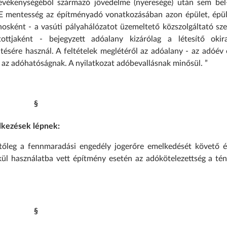
vékenységéből származó jövedelme (nyeresége) után sem bel
. E mentesség az építményadó vonatkozásában azon épület, épül
onosként - a vasúti pályahálózatot üzemeltető közszolgáltató sz
ottjaként - bejegyzett adóalany kizárólag a létesítő okir
ésére használ. A feltételek meglétéről az adóalany - az adóév 
i az adóhatóságnak. A nyilatkozat adóbevallásnak minősül. ”
§
elkezések lépnek:
lletőleg a fennmaradási engedély jogerőre emelkedését követő é
kül használatba vett építmény esetén az adókötelezettség a tén
§