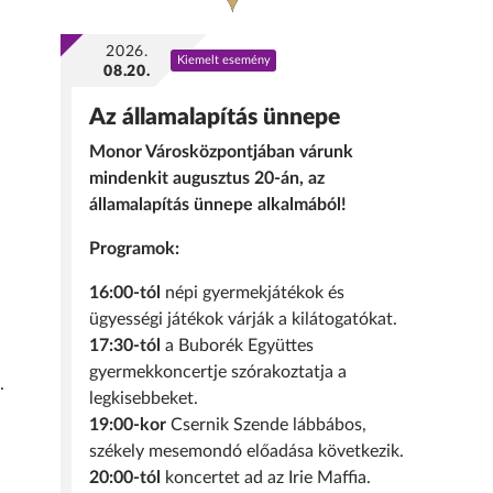
2026.
Kiemelt esemény
08.20.
Az államalapítás ünnepe
Monor Városközpontjában várunk
mindenkit augusztus 20-án, az
államalapítás ünnepe alkalmából!
Programok:
16:00-tól
népi gyermekjátékok és
ügyességi játékok várják a kilátogatókat.
17:30-tól
a Buborék Együttes
gyermekkoncertje szórakoztatja a
.
legkisebbeket.
19:00-kor
Csernik Szende lábbábos,
székely mesemondó előadása következik.
20:00-tól
koncertet ad az Irie Maffia.