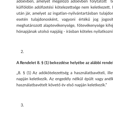
adóévben, amelyet megelőző adóévben folytatott te
külföldön adófizetési kötelezettsége nem keletkezett
után jár, amelyet az ingatlan-nyilvántartásban tulajd
esetén tulajdonosként, vagyoni értékű jog jogosít
meghatározott alaptevékenysége, főtevékenysége kifejt
hónapjának utolsó napjáig - írásban köteles nyilatkozn
A Rendelet 8. § (1) bekezdése helyébe az alábbi rend
„8. § (1) Az adókötelezettség a használatbavételi, i
napján keletkezik. Az engedély nélkül épült vagy anél
használatbavételt követő év első napján keletkezik.”