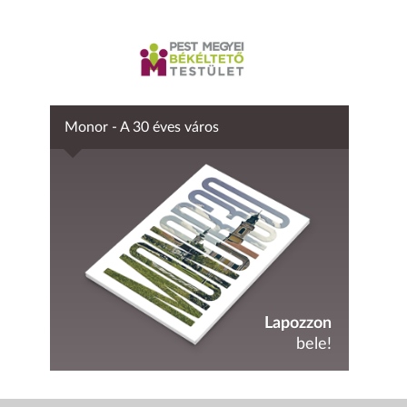
Monor - A 30 éves város
Lapozzon
bele!