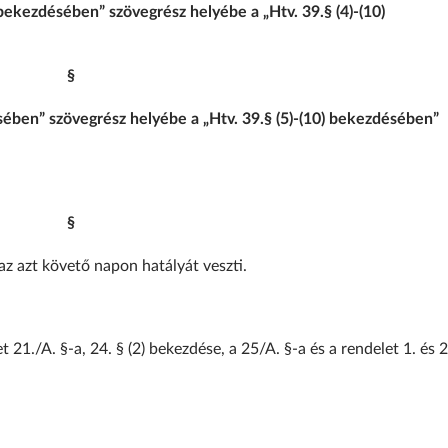
 bekezdésében” szövegrész helyébe a „Htv. 39.§ (4)-(10)
§
sében” szövegrész helyébe a „Htv. 39.§ (5)-(10) bekezdésében”
§
 az azt követő napon hatályát veszti.
 21./A. §-a, 24. § (2) bekezdése, a 25/A. §-a és a rendelet 1. és 2