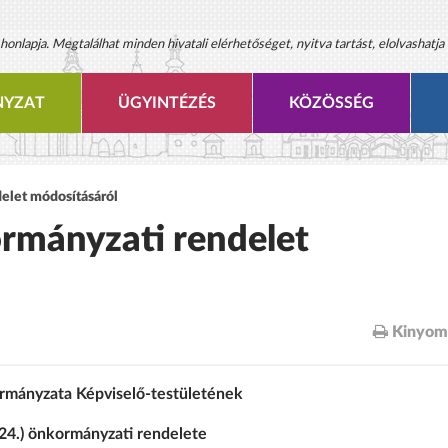
onlapja. Megtalálhat minden hivatali elérhetőséget, nyitva tartást, elolvashatja 
YZAT
ÜGYINTÉZÉS
KÖZÖSSÉG
delet módosításáról
ormányzati rendelet
Kinyom
mányzata Képviselő-testületének
 24.) önkormányzati rendelete