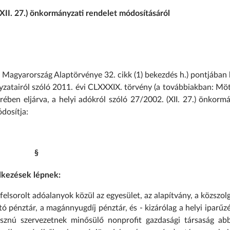
(XII. 27.) önkormányzati rendelet módosításáról
agyarország Alaptörvénye 32. cikk (1) bekezdés h.) pontjában 
zatairól szóló 2011. évi CLXXXIX. törvény (a továbbiakban: Möt
ében eljárva, a helyi adókról szóló 27/2002. (XII. 27.) önkorm
dosítja:
§
elkezések lépnek:
 felsorolt adóalanyok közül az egyesület, az alapítvány, a közszol
tó pénztár, a magánnyugdíj pénztár, és - kizárólag a helyi iparűz
znú szervezetnek minősülő nonprofit gazdasági társaság ab