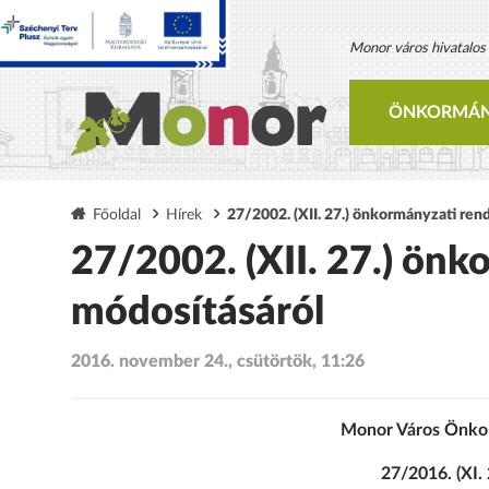
Monor város hivatalos h
ÖNKORMÁN
Főoldal
Hírek
27/2002. (XII. 27.) önkormányzati ren
27/2002. (XII. 27.) önk
módosításáról
2016. november 24., csütörtök, 11:26
Monor Város Önkor
27/2016. (XI.