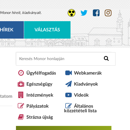
Monor híreit, kiadványait.
HÍREK
VÁLASZTÁS
Ügyfélfogadás
Webkamerák
Egészségügy
Kiadványok
Intézmények
Videók
tatom
Pályázatok
Általános
közzétételi lista
Strázsa újság