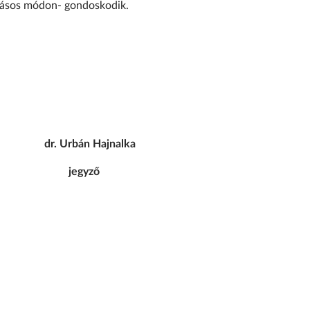
okásos módon- gondoskodik.
rbán Hajnalka
jegyző