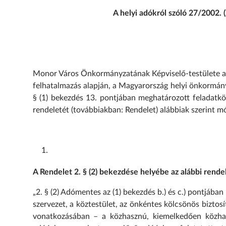
A helyi adókról szóló 27/2002. 
Monor Város Önkormányzatának Képviselő-testülete a M
felhatalmazás alapján, a Magyarország helyi önkormány
§ (1) bekezdés 13. pontjában meghatározott feladatkör
rendeletét (továbbiakban: Rendelet) alábbiak szerint mó
A Rendelet 2. § (2) bekezdése helyébe az alábbi rend
„2. § (2) Adómentes az (1) bekezdés b.) és c.) pontjában
szervezet, a köztestület, az önkéntes kölcsönös biztosí
vonatkozásában – a közhasznú, kiemelkedően közhas