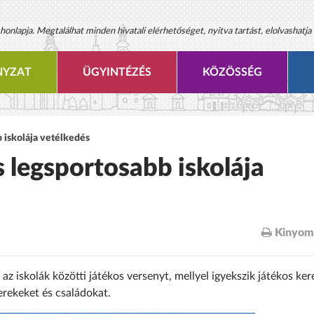
onlapja. Megtalálhat minden hivatali elérhetőséget, nyitva tartást, elolvashatja 
YZAT
ÜGYINTÉZÉS
KÖZÖSSÉG
 iskolája vetélkedés
 legsportosabb iskolája
Kinyom
iskolák közötti játékos versenyt, mellyel igyekszik játékos ker
erekeket és családokat.