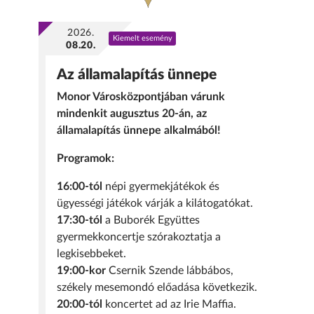
2026.
Kiemelt esemény
08.20.
Az államalapítás ünnepe
Monor Városközpontjában várunk
mindenkit augusztus 20-án, az
államalapítás ünnepe alkalmából!
Programok:
16:00-tól
népi gyermekjátékok és
ügyességi játékok várják a kilátogatókat.
17:30-tól
a Buborék Együttes
gyermekkoncertje szórakoztatja a
legkisebbeket.
19:00-kor
Csernik Szende lábbábos,
székely mesemondó előadása következik.
20:00-tól
koncertet ad az Irie Maffia.