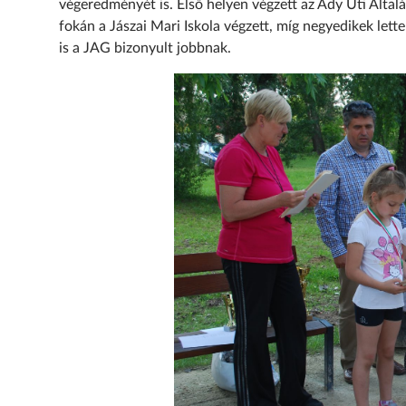
végeredményét is. Első helyen végzett az Ady Úti Általá
fokán a Jászai Mari Iskola végzett, míg negyedikek lett
is a JAG bizonyult jobbnak.