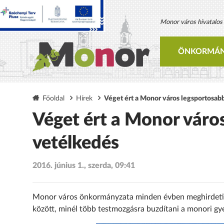
Monor város hivatalos h
ÖNKORMÁN
Főoldal
Hírek
Véget ért a Monor város legsportosabb
Véget ért a Monor város
vetélkedés
2016. június 1., szerda, 09:41
Monor város önkormányzata minden évben meghirdeti az 
között, minél több testmozgásra buzdítani a monori gy