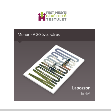
Monor - A 30 éves város
Lapozzon
bele!