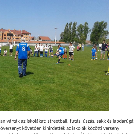
várták az iskolákat: streetball, futás, úszás, sakk és labdarúgá
tóversenyt követően kihirdették az iskolák közöt
ti verseny