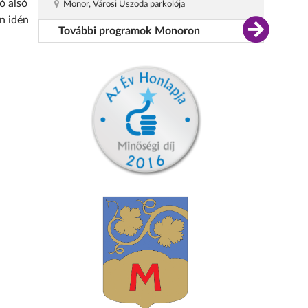
ó alsó
Monor, Városi Uszoda parkolója
n idén
További programok Monoron