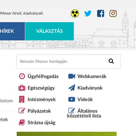
Monor híreit, kiadványait.
HÍREK
VÁLASZTÁS
Ügyfélfogadás
Webkamerák
Egészségügy
Kiadványok
Intézmények
Videók
tatom
Pályázatok
Általános
közzétételi lista
etek
Strázsa újság