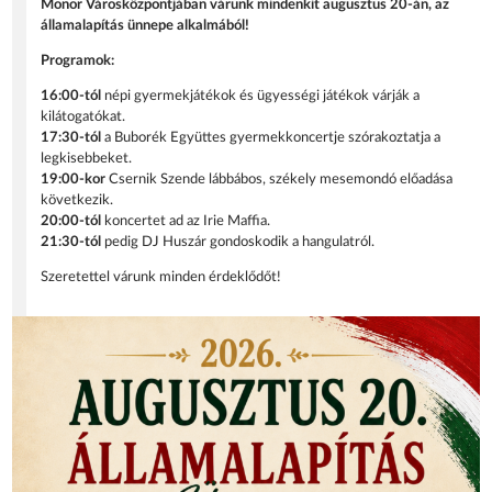
Monor Városközpontjában várunk mindenkit augusztus 20-án, az
államalapítás ünnepe alkalmából!
Programok:
16:00-tól
népi gyermekjátékok és ügyességi játékok várják a
kilátogatókat.
17:30-tól
a Buborék Együttes gyermekkoncertje szórakoztatja a
legkisebbeket.
19:00-kor
Csernik Szende lábbábos, székely mesemondó előadása
következik.
20:00-tól
koncertet ad az Irie Maffia.
21:30-tól
pedig DJ Huszár gondoskodik a hangulatról.
Szeretettel várunk minden érdeklődőt!