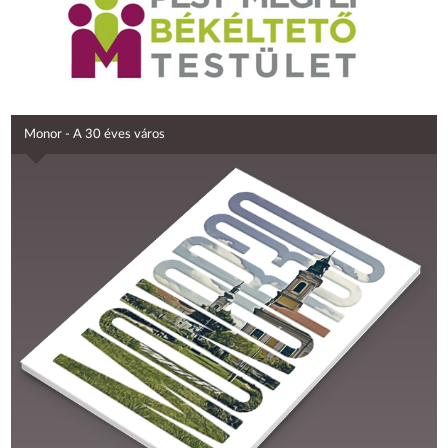
Monor - A 30 éves város