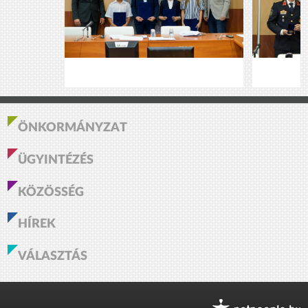
ÖNKORMÁNYZAT
ÜGYINTÉZÉS
KÖZÖSSÉG
HÍREK
VÁLASZTÁS