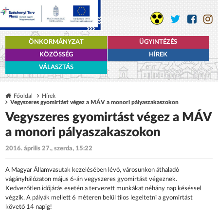
ÖNKORMÁNYZAT
ÜGYINTÉZÉS
KÖZÖSSÉG
HÍREK
VÁLASZTÁS
Főoldal
Hírek
Vegyszeres gyomirtást végez a MÁV a monori pályaszakaszokon
Vegyszeres gyomirtást végez a MÁV
a monori pályaszakaszokon
2016. április 27., szerda, 15:22
A Magyar Államvasutak kezelésében lévő, városunkon áthaladó
vágányhálózaton május 6-án vegyszeres gyomirtást végeznek.
Kedvezőtlen időjárás esetén a tervezett munkákat néhány nap késéssel
végzik. A pályák mellett 6 méteren belül tilos legeltetni a gyomirtást
követő 14 napig!