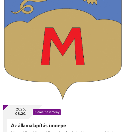
2026.
Kiemelt esemény
08.20.
Az államalapítás ünnepe