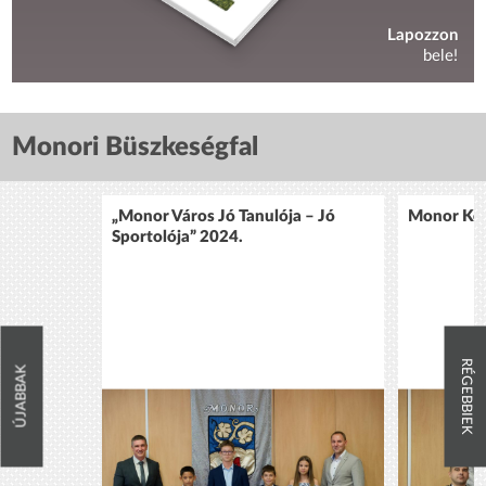
Lapozzon
bele!
Monori Büszkeségfal
„Monor Város Jó Tanulója – Jó
Monor Köz
Sportolója” 2024.
RÉGEBBIEK
ÚJABBAK