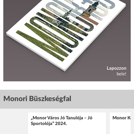
Lapozzon
bele!
Monori Büszkeségfal
„Monor Város Jó Tanulója – Jó
Monor Köz
Sportolója” 2024.