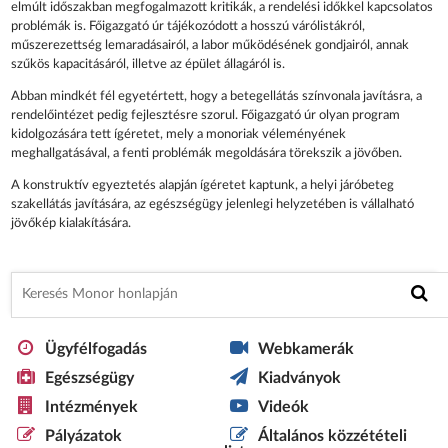
elmúlt időszakban megfogalmazott kritikák, a rendelési időkkel kapcsolatos
problémák is. Főigazgató úr tájékozódott a hosszú várólistákról,
műszerezettség lemaradásairól, a labor működésének gondjairól, annak
szűkös kapacitásáról, illetve az épület állagáról is.
Abban mindkét fél egyetértett, hogy a betegellátás színvonala javításra, a
rendelőintézet pedig fejlesztésre szorul. Főigazgató úr olyan program
kidolgozására tett ígéretet, mely a monoriak véleményének
meghallgatásával, a fenti problémák megoldására törekszik a jövőben.
A konstruktív egyeztetés alapján ígéretet kaptunk, a helyi járóbeteg
szakellátás javítására, az egészségügy jelenlegi helyzetében is vállalható
jövőkép kialakítására.
Ügyfélfogadás
Webkamerák
Egészségügy
Kiadványok
Intézmények
Videók
Pályázatok
Általános közzétételi