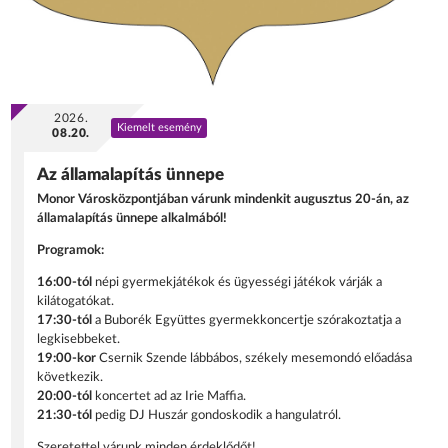
2026.
Kiemelt esemény
08.20.
Az államalapítás ünnepe
Monor Városközpontjában várunk mindenkit augusztus 20-án, az
államalapítás ünnepe alkalmából!
Programok:
16:00-tól
népi gyermekjátékok és ügyességi játékok várják a
kilátogatókat.
17:30-tól
a Buborék Együttes gyermekkoncertje szórakoztatja a
legkisebbeket.
19:00-kor
Csernik Szende lábbábos, székely mesemondó előadása
következik.
20:00-tól
koncertet ad az Irie Maffia.
21:30-tól
pedig DJ Huszár gondoskodik a hangulatról.
Szeretettel várunk minden érdeklődőt!