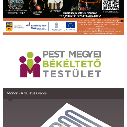
Monor - A 30 éves város