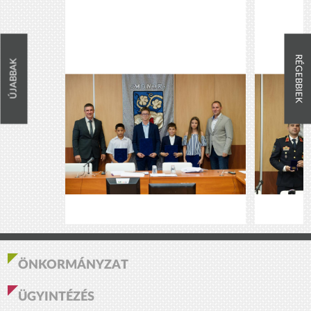
RÉGEBBIEK
ÚJABBAK
ÖNKORMÁNYZAT
ÜGYINTÉZÉS