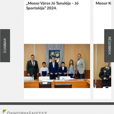
„Monor Város Jó Tanulója – Jó
Monor Köz
Sportolója” 2024.
RÉGEBBIEK
ÚJABBAK
ÖNKORMÁNYZAT