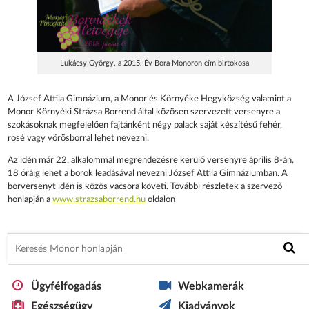
Lukácsy György, a 2015. Év Bora Monoron cím birtokosa
A József Attila Gimnázium, a Monor és Környéke Hegyközség valamint a
Monor Környéki Strázsa Borrend által közösen szervezett versenyre a
szokásoknak megfelelően fajtánként négy palack saját készítésű fehér,
rosé vagy vörösborral lehet nevezni.
Az idén már 22. alkalommal megrendezésre kerülő versenyre április 8-án,
18 óráig lehet a borok leadásával nevezni József Attila Gimnáziumban. A
borversenyt idén is közös vacsora követi. További részletek a szervező
honlapján a
www.strazsaborrend.hu
oldalon
Ügyfélfogadás
Webkamerák
Egészségügy
Kiadványok