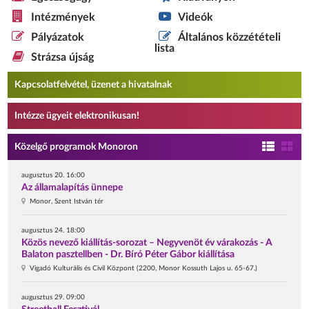
Intézmények
Videók
Pályázatok
Általános közzétételi
lista
Strázsa újság
Kapcsolatfelvétel, üzenet a hivatalnak
Intézze ügyeit elektronikusan!
Közelgő programok Monoron
augusztus 20. 16:00
Az államalapítás ünnepe
Monor, Szent István tér
augusztus 24. 18:00
Közös nevező kiállítás-sorozat – Negyvenöt év várakozás - A
Balaton pasztellben - Dr. Bíró Péter Gábor kiállítása
Vigadó Kulturális és Civil Központ (2200, Monor Kossuth Lajos u. 65-67.)
augusztus 29. 09:00