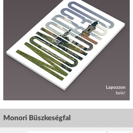
Lapozzon
bele!
Monori Büszkeségfal