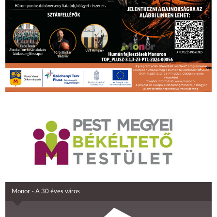
Monor - A 30 éves város