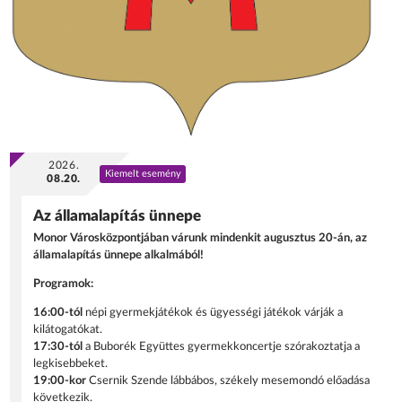
2026.
Kiemelt esemény
08.20.
Az államalapítás ünnepe
Monor Városközpontjában várunk mindenkit augusztus 20-án, az
államalapítás ünnepe alkalmából!
Programok:
16:00-tól
népi gyermekjátékok és ügyességi játékok várják a
kilátogatókat.
17:30-tól
a Buborék Együttes gyermekkoncertje szórakoztatja a
legkisebbeket.
19:00-kor
Csernik Szende lábbábos, székely mesemondó előadása
következik.