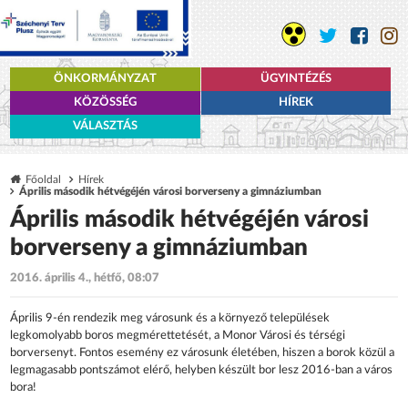
ÖNKORMÁNYZAT
ÜGYINTÉZÉS
KÖZÖSSÉG
HÍREK
VÁLASZTÁS
Főoldal
Hírek
Április második hétvégéjén városi borverseny a gimnáziumban
Április második hétvégéjén városi
borverseny a gimnáziumban
2016. április 4., hétfő, 08:07
Április 9-én rendezik meg városunk és a környező települések
legkomolyabb boros megmérettetését, a Monor Városi és térségi
borversenyt. Fontos esemény ez városunk életében, hiszen a borok közül a
legmagasabb pontszámot elérő, helyben készült bor lesz 2016-ban a város
bora!