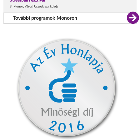
Streetball Fesztivál
Monor, Városi Uszoda parkolója
További programok Monoron