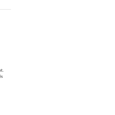
t.
és