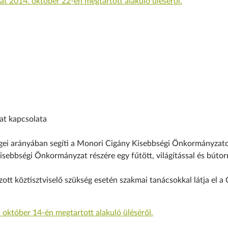
2014. október 22-én megtartott alakuló üléséről.
t kapcsolata
égei arányában segíti a Monori Cigány Kisebbségi Önkormányzato
sebbségi Önkormányzat részére egy fűtött, világítással és bútor
zott köztisztviselő szükség esetén szakmai tanácsokkal látja el a
któber 14-én megtartott alakuló üléséről.