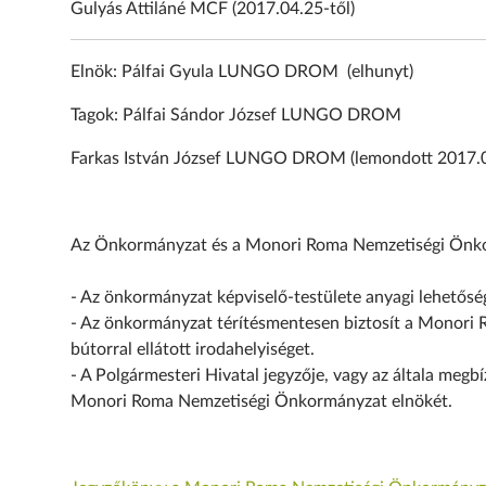
Gulyás Attiláné MCF (2017.04.25-től)
Elnök: Pálfai Gyula LUNGO DROM (elhunyt)
Tagok: Pálfai Sándor József LUNGO DROM
Farkas István József LUNGO DROM (lemondott 2017.03
Az Önkormányzat és a Monori Roma Nemzetiségi Önko
- Az önkormányzat képviselő-testülete anyagi lehetős
- Az önkormányzat térítésmentesen biztosít a Monori R
bútorral ellátott irodahelyiséget.
- A Polgármesteri Hivatal jegyzője, vagy az általa megbí
Monori Roma Nemzetiségi Önkormányzat elnökét.