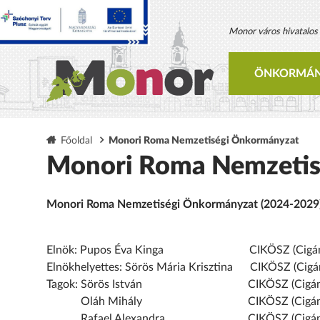
Monor város hivatalos h
ÖNKORMÁN
Főoldal
Monori Roma Nemzetiségi Önkormányzat
Monori Roma Nemzetis
Monori Roma Nemzetiségi Önkormányzat (2024-2029
Elnök: Pupos Éva Kinga CIKÖSZ (Cigány Kö
Elnökhelyettes: Sörös Mária Krisztina CIKÖSZ (Cigá
Tagok: Sörös István CIKÖSZ (Cigány Köz
Oláh Mihály CIKÖSZ (Cigány Közöss
Rafael Alexandra CIKÖSZ (Cigány Közö