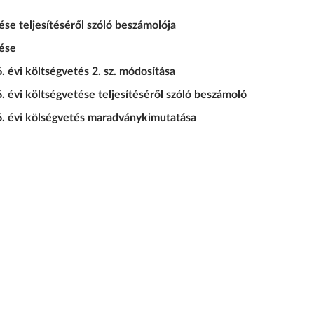
se teljesítéséről szóló beszámolója
tése
évi költségvetés 2. sz. módosítása
vi költségvetése teljesítéséről szóló beszámoló
 évi kölségvetés maradványkimutatása