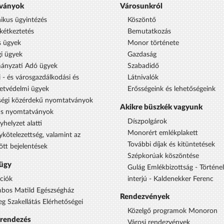
ványok
Városunkról
nikus ügyintézés
Köszöntő
étkeztetés
Bemutatkozás
s ügyek
Monor története
i ügyek
Gazdaság
ányzati Adó ügyek
Szabadidő
 - és városgazdálkodási és
Látnivalók
etvédelmi ügyek
Erősségeink és lehetőségeink
égi közérdekű nyomtatványok
Akikre büszkék vagyunk
us nyomtatványok
Díszpolgárok
yhelyzet alatti
Monorért emlékplakett
ykötelezettség, valamint az
További díjak és kitüntetések
ött bejelentések
Szépkorúak köszöntése
ügy
Gulág Emlékbizottság - Történe
ciók
interjú - Kaldenekker Ferenc
bos Matild Egészségház
Rendezvények
eg Szakellátás Elérhetőségei
Közelgő programok Monoron
srendezés
Városi rendezvények