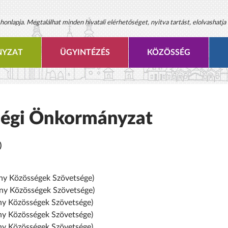
onlapja. Megtalálhat minden hivatali elérhetőséget, nyitva tartást, elolvashatja 
YZAT
ÜGYINTÉZÉS
KÖZÖSSÉG
égi Önkormányzat
)
zösségek Szövetsége)
ny Közösségek Szövetsége)
össégek Szövetsége)
égek Szövetsége)
sségek Szövetsége)