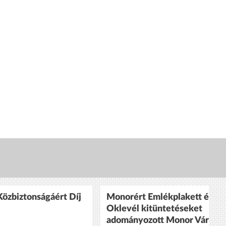
özbiztonságáért Díj
Monorért Emlékplakett és
Oklevél kitüntetéseket
adományozott Monor Város