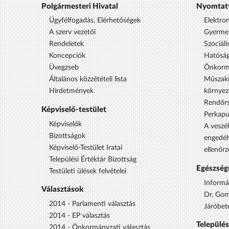
Polgármesteri Hivatal
Nyomtat
Ügyfélfogadás, Elérhetőségek
Elektro
A szerv vezetői
Gyermek
Rendeletek
Szociáli
Koncepciók
Hatóság
Üvegzseb
Önkorm
Általános közzétételi lista
Műszaki
Hirdetmények
környez
Rendőrs
Képviselő-testület
Perkap
Képviselők
A veszél
Bizottságok
engedél
Képviselő-Testület Iratai
ellenőrz
Települési Értéktár Bizottság
Egészség
Testületi ülések felvételei
Informá
Választások
Dr. Gom
2014 - Parlamenti választás
Járóbet
2014 - EP választás
Települé
2014 - Önkormányzati választás