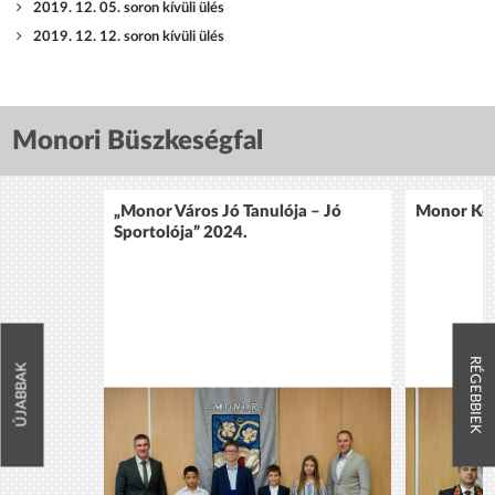
2019. 12. 05. soron kívüli ülés
2019. 12. 12. soron kívüli ülés
Monori Büszkeségfal
„Monor Város Jó Tanulója – Jó
Monor Köz
Sportolója” 2024.
RÉGEBBIEK
ÚJABBAK