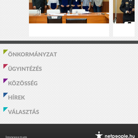
ÖNKORMÁNYZAT
ÜGYINTÉZÉS
KÖZÖSSÉG
HÍREK
VÁLASZTÁS
Impresszum