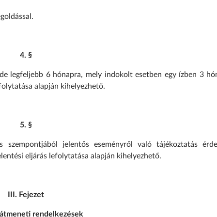
goldással.
4. §
 de legfeljebb 6 hónapra, mely indokolt esetben egy ízben 3 hó
folytatása alapján kihelyezhető.
5. §
s szempontjából jelentős eseményről való tájékoztatás érd
ntési eljárás lefolytatása alapján kihelyezhető.
III. Fejezet
 átmeneti rendelkezések