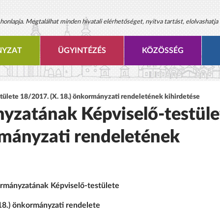
onlapja. Megtalálhat minden hivatali elérhetőséget, nyitva tartást, elolvashatja 
YZAT
ÜGYINTÉZÉS
KÖZÖSSÉG
lete 18/2017. (X. 18.) önkormányzati rendeletének kihirdetése
zatának Képviselő-testüle
rmányzati rendeletének
mányzatának Képviselő-testülete
18.) önkormányzati rendelete