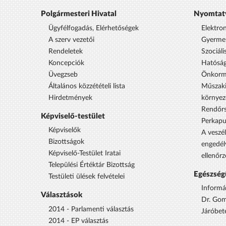
Polgármesteri Hivatal
Nyomtat
Ügyfélfogadás, Elérhetőségek
Elektro
A szerv vezetői
Gyermek
Rendeletek
Szociáli
Koncepciók
Hatóság
Üvegzseb
Önkorm
Általános közzétételi lista
Műszaki
Hirdetmények
környez
Rendőrs
Képviselő-testület
Perkap
Képviselők
A veszél
Bizottságok
engedél
Képviselő-Testület Iratai
ellenőrz
Települési Értéktár Bizottság
Egészség
Testületi ülések felvételei
Informá
Választások
Dr. Gom
2014 - Parlamenti választás
Járóbet
2014 - EP választás