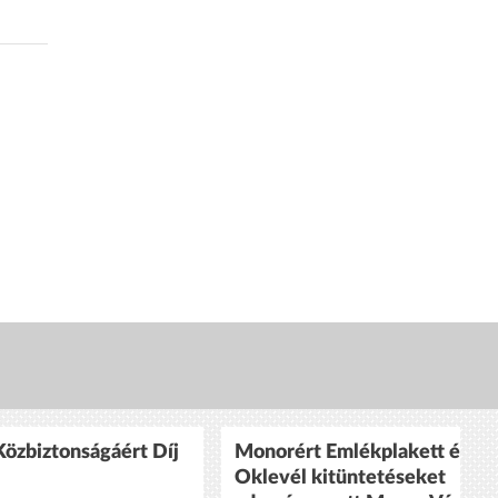
özbiztonságáért Díj
Monorért Emlékplakett és
Oklevél kitüntetéseket