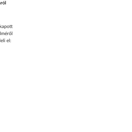
ról
kapott
elméről
li el: