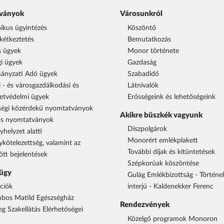
ványok
Városunkról
nikus ügyintézés
Köszöntő
étkeztetés
Bemutatkozás
s ügyek
Monor története
i ügyek
Gazdaság
ányzati Adó ügyek
Szabadidő
 - és városgazdálkodási és
Látnivalók
etvédelmi ügyek
Erősségeink és lehetőségeink
égi közérdekű nyomtatványok
Akikre büszkék vagyunk
us nyomtatványok
Díszpolgárok
yhelyzet alatti
Monorért emlékplakett
ykötelezettség, valamint az
További díjak és kitüntetések
ött bejelentések
Szépkorúak köszöntése
ügy
Gulág Emlékbizottság - Történe
ciók
interjú - Kaldenekker Ferenc
bos Matild Egészségház
Rendezvények
eg Szakellátás Elérhetőségei
Közelgő programok Monoron