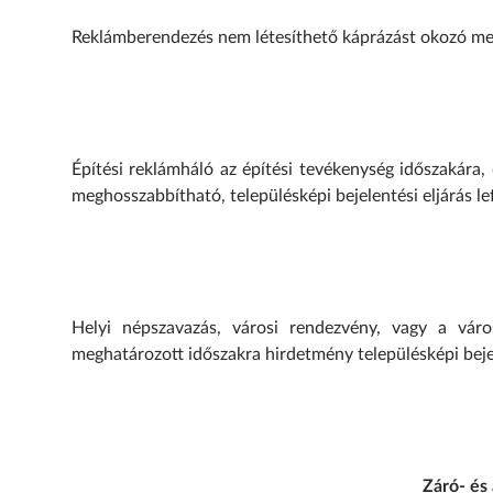
Reklámberendezés nem létesíthető káprázást okozó me
Építési reklámháló az építési tevékenység időszakára,
meghosszabbítható, településképi bejelentési eljárás le
Helyi népszavazás, városi rendezvény, vagy a váro
meghatározott időszakra hirdetmény településképi bejele
Záró- és