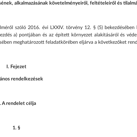
nek, alkalmazásának követelményeiről, feltételeiről és tilalmá
lméről szóló 2016. évi LXXIV. törvény 12. § (5) bekezdésében 
kezdés a) pontjában és az épített környezet alakításáról és véd
désében meghatározott feladatkörében eljárva a következőket rende
I. Fejezet
lános rendelkezések
. A rendelet célja
1. §