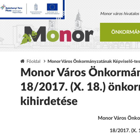
Monor város hivatalos h
ÖNKORMÁN
Főoldal
Monor Város Önkormányzatának Képviselő-testü
Monor Város Önkormány
18/2017. (X. 18.) önko
kihirdetése
Monor Város Önkor
18/2017. (X. 