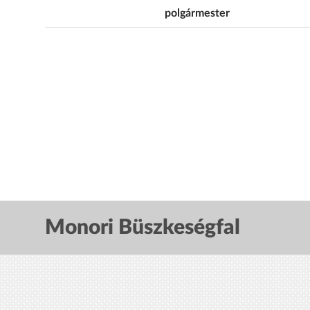
polgármester
Monori Büszkeségfal