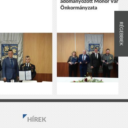
adományozott Monor Város
Önkormányzata
RÉGEBBIEK
HÍREK