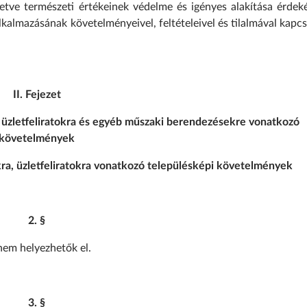
lletve természeti értékeinek védelme és igényes alakítása érde
kalmazásának követelményeivel, feltételeivel és tilalmával kapc
II. Fejezet
 üzletfeliratokra és egyéb műszaki berendezésekre vonatkozó
követelmények
ra, üzletfeliratokra vonatkozó településképi követelmények
2. §
em helyezhetők el.
3. §