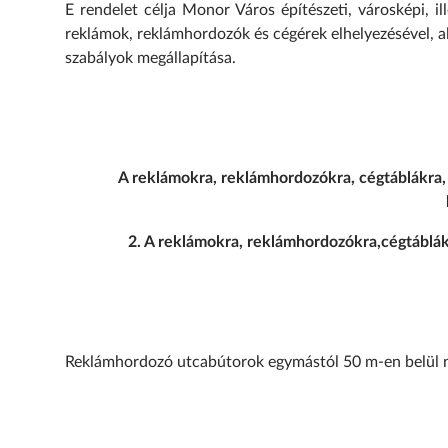
E rendelet célja Monor Város építészeti, városképi, i
reklámok, reklámhordozók és cégérek elhelyezésével, al
szabályok megállapítása.
A reklámokra, reklámhordozókra, cégtáblákra,
2. A reklámokra, reklámhordozókra,cégtáblák
Reklámhordozó utcabútorok egymástól 50 m-en belül n