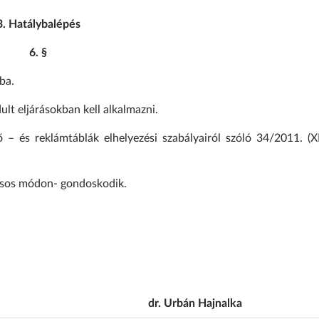
3. Hatálybalépés
6. §
ba.
ult eljárásokban kell alkalmazni.
ő – és reklámtáblák elhelyezési szabályairól szóló 34/2011. (XI
kásos módon- gondoskodik.
dr. Urbán Hajnalka