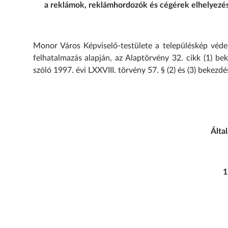
a reklámok, reklámhordozók és cégérek elhelyezésé
Monor Város Képviselő-testülete a településkép véde
felhatalmazás alapján, az Alaptörvény 32. cikk (1) be
szóló 1997. évi LXXVIII. törvény 57. § (2) és (3) bekez
Álta
1