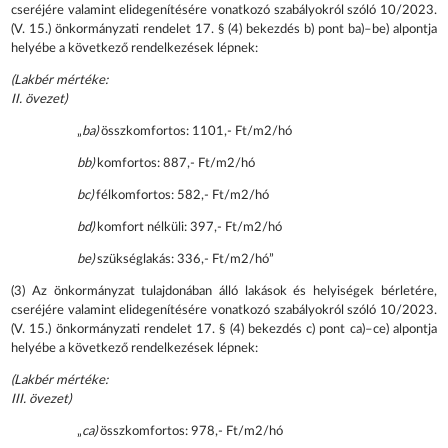
cseréjére valamint elidegenítésére vonatkozó szabályokról szóló 10/2023.
(V. 15.) önkormányzati rendelet 17. § (4) bekezdés b) pont ba)–be) alpontja
helyébe a következő rendelkezések lépnek:
(Lakbér mértéke:
II. övezet)
„
ba)
összkomfortos: 1101,- Ft/m2/hó
bb)
komfortos: 887,- Ft/m2/hó
bc)
félkomfortos: 582,- Ft/m2/hó
bd)
komfort nélküli: 397,- Ft/m2/hó
be)
szükséglakás: 336,- Ft/m2/hó”
(3) Az önkormányzat tulajdonában álló lakások és helyiségek bérletére,
cseréjére valamint elidegenítésére vonatkozó szabályokról szóló 10/2023.
(V. 15.) önkormányzati rendelet 17. § (4) bekezdés c) pont ca)–ce) alpontja
helyébe a következő rendelkezések lépnek:
(Lakbér mértéke:
III. övezet)
„
ca)
összkomfortos: 978,- Ft/m2/hó