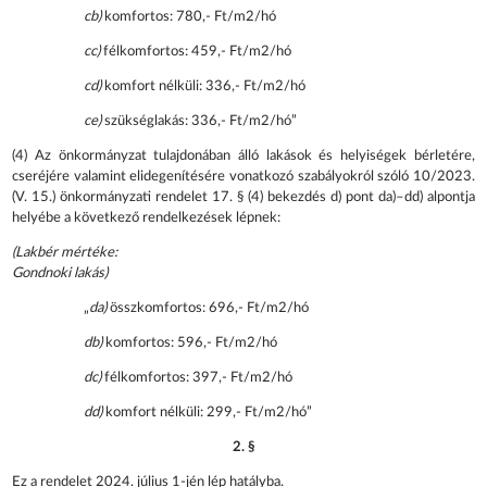
cb)
komfortos: 780,- Ft/m2/hó
cc)
félkomfortos: 459,- Ft/m2/hó
cd)
komfort nélküli: 336,- Ft/m2/hó
ce)
szükséglakás: 336,- Ft/m2/hó”
(4) Az önkormányzat tulajdonában álló lakások és helyiségek bérletére,
cseréjére valamint elidegenítésére vonatkozó szabályokról szóló 10/2023.
(V. 15.) önkormányzati rendelet 17. § (4) bekezdés d) pont da)–dd) alpontja
helyébe a következő rendelkezések lépnek:
(Lakbér mértéke:
Gondnoki lakás)
„
da)
összkomfortos: 696,- Ft/m2/hó
db)
komfortos: 596,- Ft/m2/hó
dc)
félkomfortos: 397,- Ft/m2/hó
dd)
komfort nélküli: 299,- Ft/m2/hó”
2. §
Ez a rendelet 2024. július 1-jén lép hatályba.