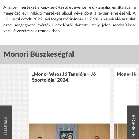
A lakbér mértékét a képviselő-testület évente felülvizsgálja, és általában a
megelőző évi infláció mértékét alapul véve dönt a lakbér emeléséről. A
KSH által közölt 2022. évi fogyasztóiár-index 117,6%, a képviselő-testület
ezzel megegyező mértékű emelésről döntött, mely jelen módosítással
kerül átvezetésre a rendeletben.
Monori Büszkeségfal
„Monor Város Jó Tanulója – Jó
Monor Köz
Sportolója” 2024.
RÉGEBBIEK
ÚJABBAK