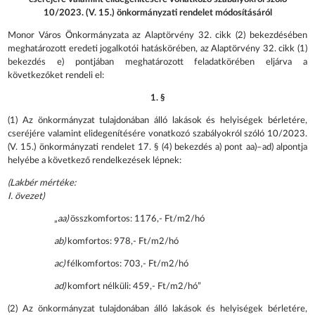
10/2023. (V. 15.) önkormányzati rendelet módosításáról
Monor Város Önkormányzata az Alaptörvény 32. cikk (2) bekezdésében
meghatározott eredeti jogalkotói hatáskörében, az Alaptörvény 32. cikk (1)
bekezdés e) pontjában meghatározott feladatkörében eljárva a
következőket rendeli el:
1. §
(1) Az önkormányzat tulajdonában álló lakások és helyiségek bérletére,
cseréjére valamint elidegenítésére vonatkozó szabályokról szóló 10/2023.
(V. 15.) önkormányzati rendelet 17. § (4) bekezdés a) pont aa)–ad) alpontja
helyébe a következő rendelkezések lépnek:
(Lakbér mértéke:
I. övezet)
„
aa)
összkomfortos: 1176,- Ft/m2/hó
ab)
komfortos: 978,- Ft/m2/hó
ac)
félkomfortos: 703,- Ft/m2/hó
ad)
komfort nélküli: 459,- Ft/m2/hó”
(2) Az önkormányzat tulajdonában álló lakások és helyiségek bérletére,