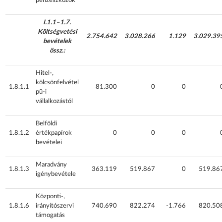
pénzeszközök
I.1.1–1.7.
Költségvetési
2.754.642
3.028.266
1.129
3.029.39
bevételek
össz.:
Hitel-,
kölcsönfelvétel
1.8.1.1
81.300
0
0
pü-i
vállalkozástól
Belföldi
1.8.1.2
értékpapírok
0
0
0
bevételei
Maradvány
1.8.1.3
363.119
519.867
0
519.86
igénybevétele
Központi-,
1.8.1.6
irányítószervi
740.690
822.274
-1.766
820.50
támogatás