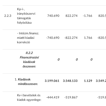
Kp-i-,
irányítószervi
2.2.3
740.690
822.274
-1.766
820.
támogatás
folyósítása
- Intézm.finansz.
miatti kiadási
-740.690
-822.274
1.766
-820.
korrekció
II.2.2
Finanszírozási
0
0
0
kiadások
összesen:
Kiadások
3.199.061
3.548.133
1.129
3.549.
mindösszesen:
Kv-i bevételek és
-444.419
-519.867
-519.
kiadok egyenlege: