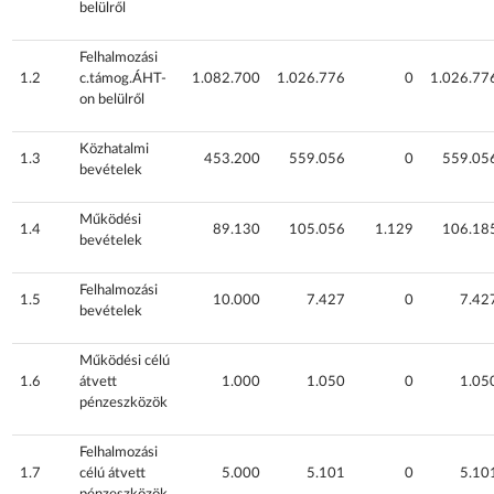
belülről
Felhalmozási
1.2
c.támog.ÁHT-
1.082.700
1.026.776
0
1.026.77
on belülről
Közhatalmi
1.3
453.200
559.056
0
559.05
bevételek
Működési
1.4
89.130
105.056
1.129
106.18
bevételek
Felhalmozási
1.5
10.000
7.427
0
7.42
bevételek
Működési célú
1.6
átvett
1.000
1.050
0
1.05
pénzeszközök
Felhalmozási
1.7
célú átvett
5.000
5.101
0
5.10