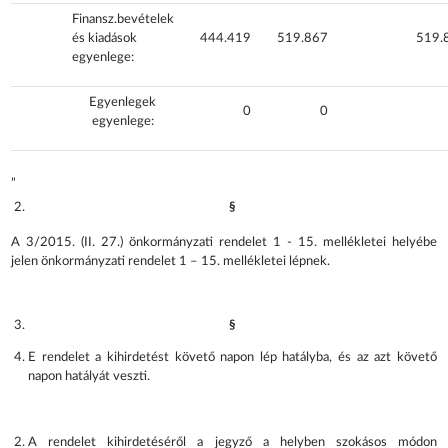
Finansz.bevételek
és kiadások
444.419
519.867
519.
egyenlege:
Egyenlegek
0
0
egyenlege:
„
§
A 3/2015. (II. 27.) önkormányzati rendelet 1 - 15. mellékletei helyébe
jelen önkormányzati rendelet 1 – 15. mellékletei lépnek.
§
E rendelet a kihirdetést követő napon lép hatályba, és az azt követő
napon hatályát veszti.
A rendelet kihirdetéséről a jegyző a helyben szokásos módon