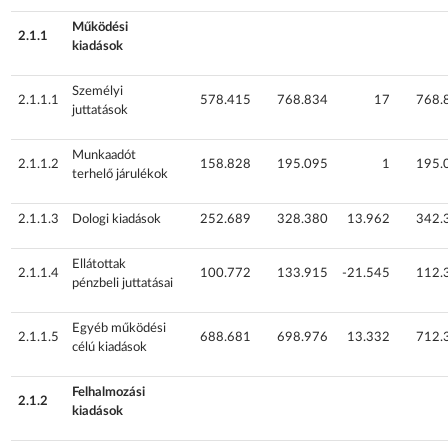
Működési
2.1.1
kiadások
Személyi
2.1.1.1
578.415
768.834
17
768.
juttatások
Munkaadót
2.1.1.2
158.828
195.095
1
195.
terhelő járulékok
2.1.1.3
Dologi kiadások
252.689
328.380
13.962
342.
Ellátottak
2.1.1.4
100.772
133.915
-21.545
112.
pénzbeli juttatásai
Egyéb működési
2.1.1.5
688.681
698.976
13.332
712.
célú kiadások
Felhalmozási
2.1.2
kiadások