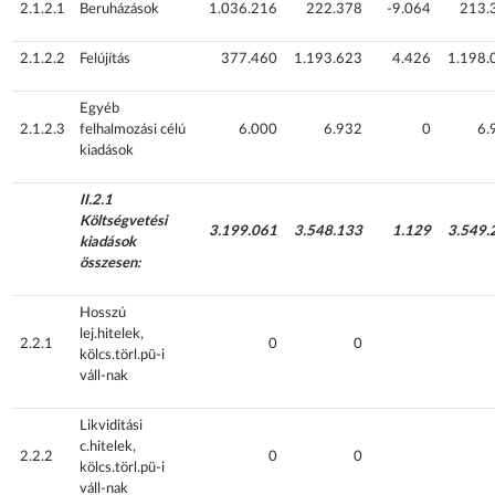
2.1.2.1
Beruházások
1.036.216
222.378
-9.064
213.
2.1.2.2
Felújítás
377.460
1.193.623
4.426
1.198.
Egyéb
2.1.2.3
felhalmozási célú
6.000
6.932
0
6.
kiadások
II.2.1
Költségvetési
3.199.061
3.548.133
1.129
3.549.
kiadások
összesen:
Hosszú
lej.hitelek,
2.2.1
0
0
kölcs.törl.pü-i
váll-nak
Likviditási
c.hitelek,
2.2.2
0
0
kölcs.törl.pü-i
váll-nak