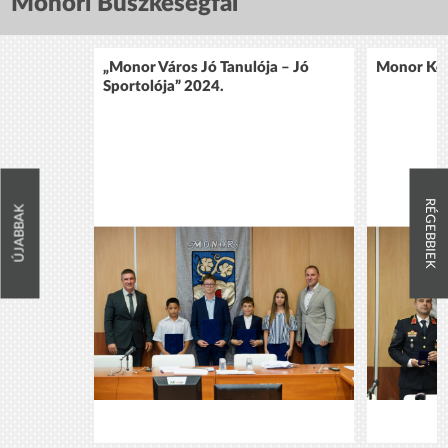
Monori Büszkeségfal
„Monor Város Jó Tanulója – Jó
Monor Köz
Sportolója” 2024.
RÉGEBBIEK
ÚJABBAK