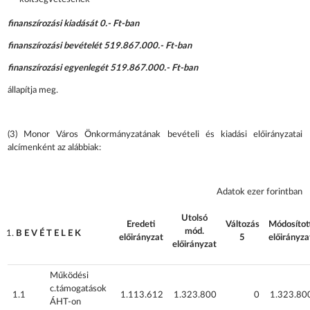
finanszírozási kiadását 0.- Ft-ban
finanszírozási bevételét 519.867.000.- Ft-ban
finanszírozási egyenlegét 519.867.000.- Ft-ban
állapítja meg.
(3) Monor Város Önkormányzatának bevételi és kiadási előirányzatai
alcímenként az alábbiak:
Adatok ezer forintban
Utolsó
Eredeti
Változás
Módosítot
mód.
B E V É T E L E K
előirányzat
5
előirányza
előirányzat
Működési
c.támogatások
1.1
1.113.612
1.323.800
0
1.323.80
ÁHT-on