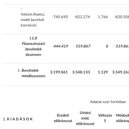
-
Intézm.finansz.
-740.690
-822.274
1.766
-820.50
miatti bevételi
korrekció
I.1.8
Finanszírozási
444.419
519.867
0
519.86
bevételek
összesen:
Bevételek
3.199.061
3.548.133
1.129
3.549.26
mindösszesen:
Adatok ezer forintban
Utolsó
Eredeti
Változás
Módosít
mód.
K I A D Á S O K
előirányzat
5
előirán
előirányzat