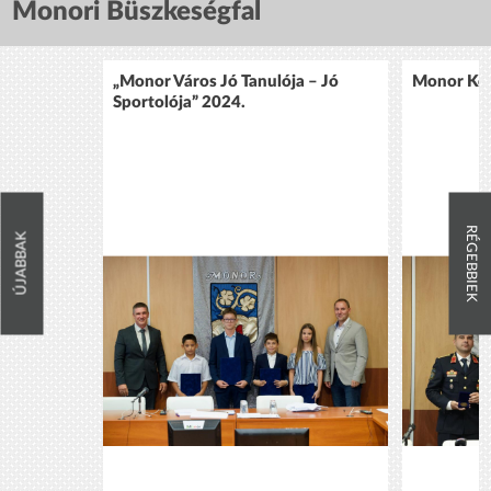
Monori Büszkeségfal
„Monor Város Jó Tanulója – Jó
Monor Köz
Sportolója” 2024.
RÉGEBBIEK
ÚJABBAK