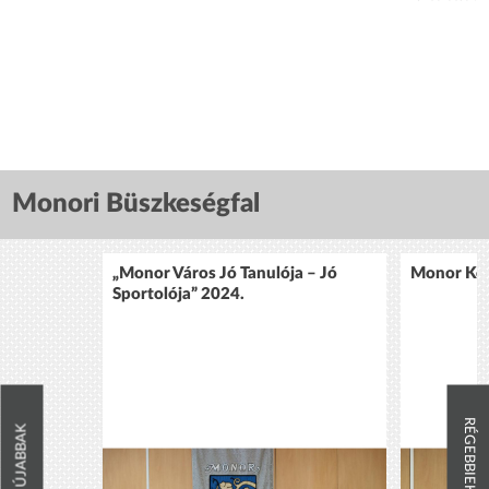
Monori Büszkeségfal
„Monor Város Jó Tanulója – Jó
Monor Köz
Sportolója” 2024.
RÉGEBBIEK
ÚJABBAK