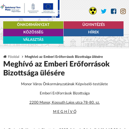
ÖNKORMÁNYZAT
ÜGYINTÉZÉS
KÖZÖSSÉG
HÍREK
VÁLASZTÁS
Főoldal
Meghívó az Emberi Erőforrások Bizottsága ülésére
Meghívó az Emberi Erőforrások
Bizottsága ülésére
Monor Város Önkormányzatának Képviselő-testülete
Emberi Erőforrások Bizottsága
2200 Monor, Kossuth Lajos utca 78-80. sz.
M E G H Í V Ó