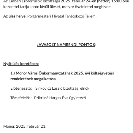
Az Emberi Erőforrások Bizottsága
2025. február 24-én (hétfőn) 15:00 órai
kezdettel tartja soron kívüli ülését, melyre tisztelettel meghívom.
Az ülés helye:
Polgármesteri Hivatal Tanácskozó Terem.
JAVASOLT NAPIRENDI PONTOK
:
Nyílt ülés keretében:
1.) Monor Város Önkormányzatának 2025. évi költségvetési
rendeletének megalkotása
Előterjesztő: Sinkovicz László bizottsági elnök
Témafelelős: Prikrilné Hargas Éva ügyintéző
Monor, 2025. február 21.