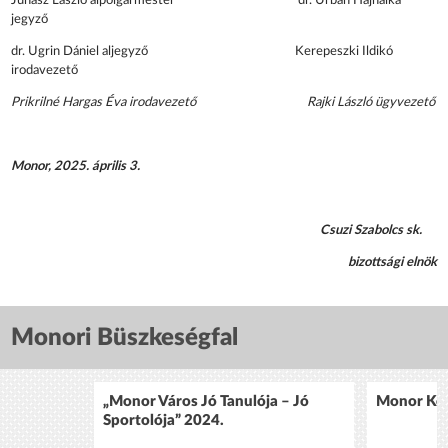
Juhász László alpolgármester dr. Urbán Hajnalka
jegyző
dr. Ugrin Dániel aljegyző Kerepeszki Ildikó
irodavezető
Prikrilné Hargas Éva irodavezető Rajki László ügyvezető
Monor, 2025. április 3.
Csuzi Szabolcs sk.
bizottsági elnök
Monori Büszkeségfal
„Monor Város Jó Tanulója – Jó
Monor Köz
Sportolója” 2024.