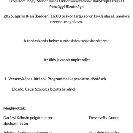
Értesítem, hogy Monor Város Önkormányzatának
Városfejlesztési és
Pénzügyi Bizottsága
2025. április 8-án (kedden) 16:00 órakor
tartja soron kívüli ülését, amelyre
ezennel meghívom.
A tanácskozás helye:
a Városháza tanácskozóterme
Az ülés javasolt napirendje:
Versenyképes Járások Programmal kapcsolatos döntések
Előadó:
Csuzi Szabolcs bizottsági elnök
Meghívottak:
Darázsi Kálmán polgármester Dessewffy Andor
alpolgármester