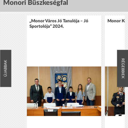
Monori Büszkeségfal
„Monor Város Jó Tanulója – Jó
Monor Köz
Sportolója” 2024.
RÉGEBBIEK
ÚJABBAK