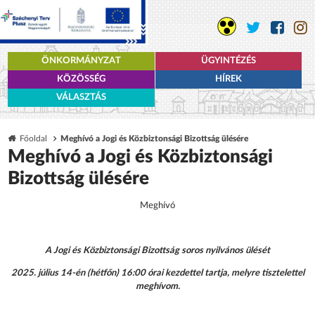
ÖNKORMÁNYZAT
ÜGYINTÉZÉS
KÖZÖSSÉG
HÍREK
VÁLASZTÁS
Főoldal
Meghívó a Jogi és Közbiztonsági Bizottság ülésére
Meghívó a Jogi és Közbiztonsági
Bizottság ülésére
Meghívó
A Jogi és Közbiztonsági Bizottság soros nyilvános ülését
2025. július 14-én (hétfőn) 16:00 órai kezdettel tartja, melyre tisztelettel
meghívom.