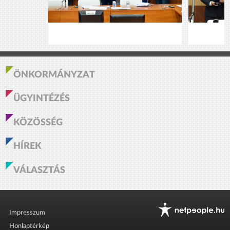
ÖNKORMÁNYZAT
ÜGYINTÉZÉS
KÖZÖSSÉG
HÍREK
VÁLASZTÁS
Impresszum
Honlaptérkép