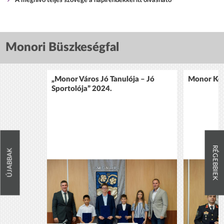
A meghívó teljes szövege a napirendekkel itt olvasható
Monori Büszkeségfal
„Monor Város Jó Tanulója – Jó
Monor Köz
Sportolója” 2024.
RÉGEBBIEK
ÚJABBAK