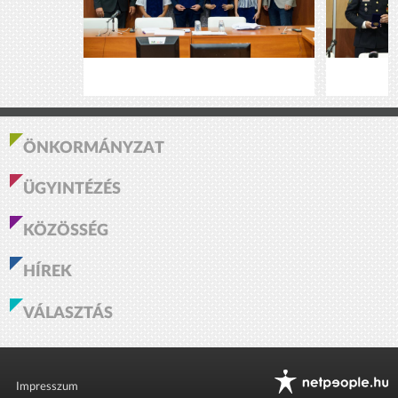
ÖNKORMÁNYZAT
ÜGYINTÉZÉS
KÖZÖSSÉG
HÍREK
VÁLASZTÁS
Impresszum