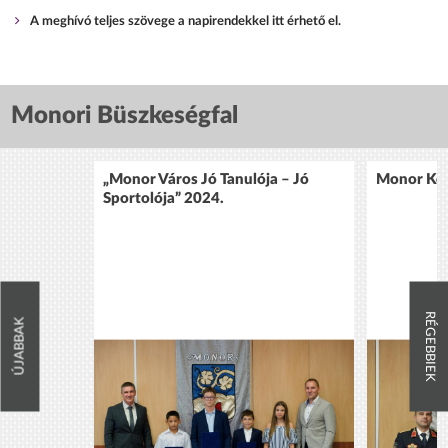
A meghívó teljes szövege a napirendekkel itt érhető el.
Monori Büszkeségfal
„Monor Város Jó Tanulója – Jó
Monor Köz
Sportolója” 2024.
RÉGEBBIEK
ÚJABBAK