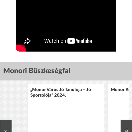
Monori Büszkeségfal
„Monor Város Jó Tanulója – Jó
Monor Köz
Sportolója” 2024.