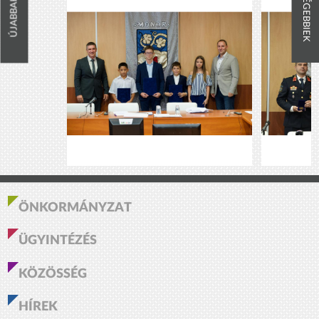
RÉGEBBIEK
ÚJABBAK
ÖNKORMÁNYZAT
ÜGYINTÉZÉS
KÖZÖSSÉG
HÍREK