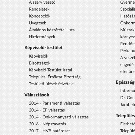
A szerv vezetői
Gyermek
Rendeletek
Szociáli
Koncepciók
Hatóság
Üvegzseb
Önkorm
Általános közzétételi lista
Műszaki
Hirdetmények
környez
Rendőrs
Képviselő-testület
Perkap
Képviselők
A veszél
Bizottságok
engedél
Képviselő-Testület Iratai
ellenőrz
Települési Értéktár Bizottság
Egészség
Testületi ülések felvételei
Informá
Választások
Dr. Gom
2014 - Parlamenti választás
Járóbet
2014 - EP választás
Települé
2014 - Önkormányzati választás
2016 - Népszavazás
Elérhet
2017 - HVB határozat
Települ