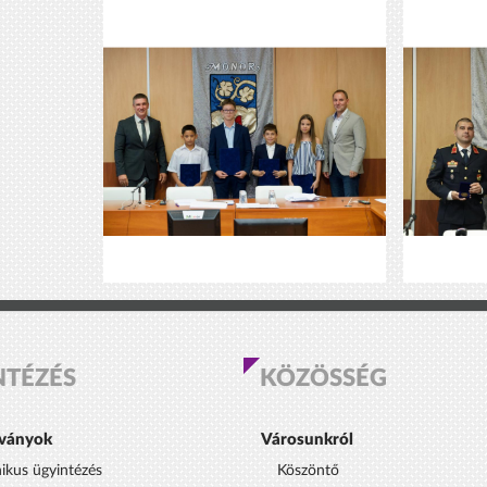
NTÉZÉS
KÖZÖSSÉG
ványok
Városunkról
nikus ügyintézés
Köszöntő