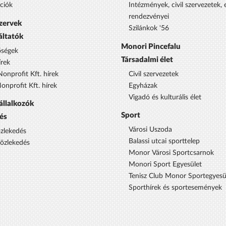
ciók
Intézmények, civil szervezetek,
rendezvényei
szervek
Szilánkok '56
áltatók
Monori Pincefalu
őségek
Társadalmi élet
rek
onprofit Kft. hírek
Civil szervezetek
nprofit Kft. hírek
Egyházak
Vigadó és kulturális élet
állalkozók
Sport
és
Városi Uszoda
özlekedés
Balassi utcai sporttelep
közlekedés
Monor Városi Sportcsarnok
Monori Sport Egyesület
Tenisz Club Monor Sportegyesü
Sporthírek és sportesemények