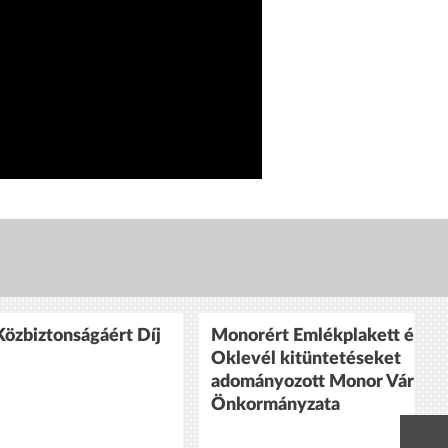
özbiztonságáért Díj
Monorért Emlékplakett és
Oklevél kitüntetéseket
adományozott Monor Város
Önkormányzata