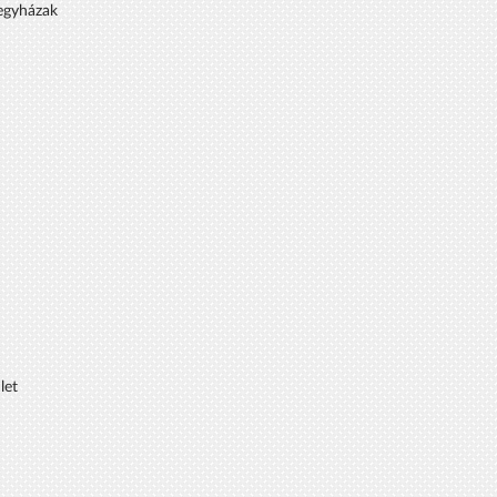
 egyházak
let