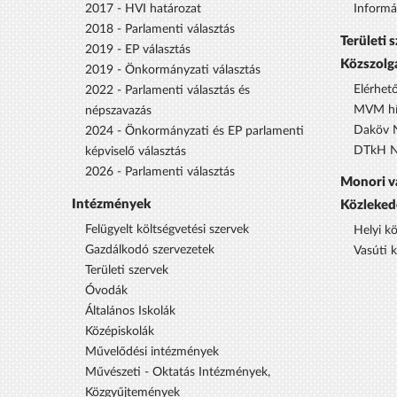
2017 - HVI határozat
Informá
2018 - Parlamenti választás
Területi 
2019 - EP választás
Közszolg
2019 - Önkormányzati választás
Elérhet
2022 - Parlamenti választás és
MVM hí
népszavazás
Daköv N
2024 - Önkormányzati és EP parlamenti
DTkH No
képviselő választás
2026 - Parlamenti választás
Monori v
Intézmények
Közleked
Felügyelt költségvetési szervek
Helyi k
Gazdálkodó szervezetek
Vasúti 
Területi szervek
Óvodák
Általános Iskolák
Középiskolák
Művelődési intézmények
Művészeti - Oktatás Intézmények,
Közgyűjtemények