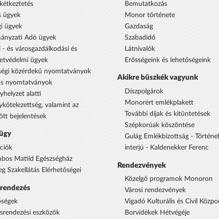
étkeztetés
Bemutatkozás
s ügyek
Monor története
i ügyek
Gazdaság
ányzati Adó ügyek
Szabadidő
 - és városgazdálkodási és
Látnivalók
etvédelmi ügyek
Erősségeink és lehetőségeink
égi közérdekű nyomtatványok
Akikre büszkék vagyunk
us nyomtatványok
Díszpolgárok
yhelyzet alatti
Monorért emlékplakett
ykötelezettség, valamint az
További díjak és kitüntetések
ött bejelentések
Szépkorúak köszöntése
ügy
Gulág Emlékbizottság - Történe
ciók
interjú - Kaldenekker Ferenc
bos Matild Egészségház
Rendezvények
eg Szakellátás Elérhetőségei
Közelgő programok Monoron
srendezés
Városi rendezvények
őségek
Vigadó Kulturális és Civil Közpo
ésrendezési eszközök
Borvidékek Hétvégéje