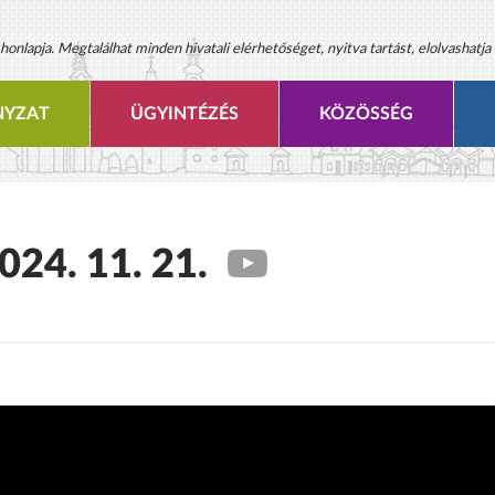
onlapja. Megtalálhat minden hivatali elérhetőséget, nyitva tartást, elolvashatja 
YZAT
ÜGYINTÉZÉS
KÖZÖSSÉG
2024. 11. 21.