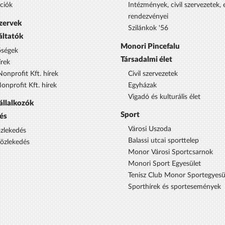
ciók
Intézmények, civil szervezetek,
rendezvényei
szervek
Szilánkok '56
áltatók
Monori Pincefalu
őségek
Társadalmi élet
rek
onprofit Kft. hírek
Civil szervezetek
nprofit Kft. hírek
Egyházak
Vigadó és kulturális élet
állalkozók
Sport
és
Városi Uszoda
özlekedés
Balassi utcai sporttelep
közlekedés
Monor Városi Sportcsarnok
Monori Sport Egyesület
Tenisz Club Monor Sportegyesü
Sporthírek és sportesemények