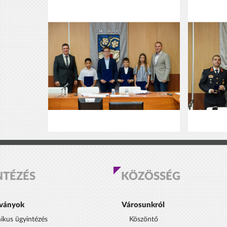
NTÉZÉS
KÖZÖSSÉG
ványok
Városunkról
nikus ügyintézés
Köszöntő