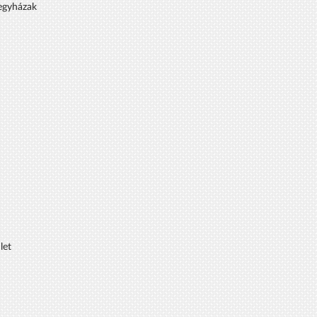
 egyházak
let