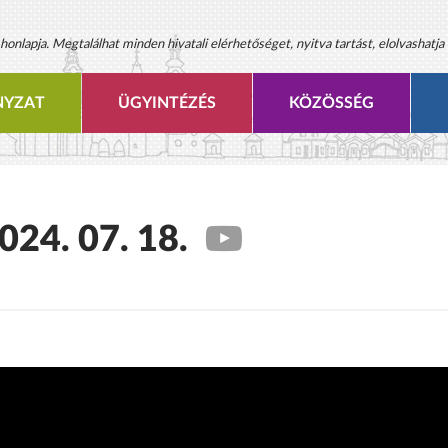
onlapja. Megtalálhat minden hivatali elérhetőséget, nyitva tartást, elolvashatja 
YZAT
ÜGYINTÉZÉS
KÖZÖSSÉG
2024. 07. 18.