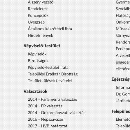
A szerv vezetői
Gyermek
Rendeletek
Szociáli
Koncepciók
Hatóság
Üvegzseb
Önkorm
Általános közzétételi lista
Műszaki
Hirdetmények
környez
Rendőrs
Képviselő-testület
Perkap
Képviselők
A veszél
Bizottságok
engedél
Képviselő-Testület Iratai
ellenőrz
Települési Értéktár Bizottság
Egészség
Testületi ülések felvételei
Informá
Választások
Dr. Gom
2014 - Parlamenti választás
Járóbet
2014 - EP választás
Települé
2014 - Önkormányzati választás
2016 - Népszavazás
Elérhet
2017 - HVB határozat
Települ