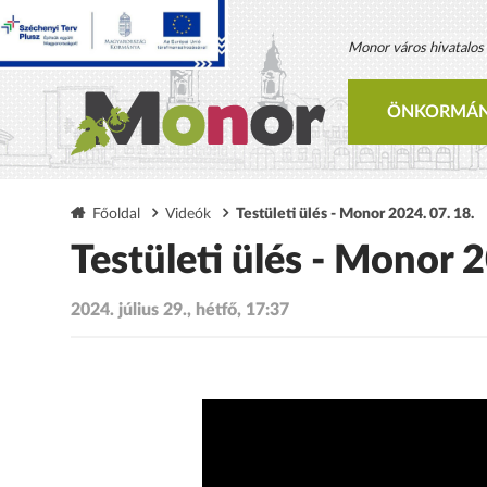
Monor város hivatalos h
ÖNKORMÁN
Főoldal
Videók
Testületi ülés - Monor 2024. 07. 18.
Testületi ülés - Monor 
2024. július 29., hétfő, 17:37