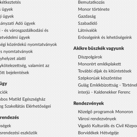
étkeztetés
Bemutatkozás
s ügyek
Monor története
i ügyek
Gazdaság
ányzati Adó ügyek
Szabadidő
 - és városgazdálkodási és
Látnivalók
etvédelmi ügyek
Erősségeink és lehetőségeink
égi közérdekű nyomtatványok
Akikre büszkék vagyunk
us nyomtatványok
Díszpolgárok
yhelyzet alatti
Monorért emlékplakett
ykötelezettség, valamint az
További díjak és kitüntetések
ött bejelentések
Szépkorúak köszöntése
ügy
Gulág Emlékbizottság - Történe
ciók
interjú - Kaldenekker Ferenc
bos Matild Egészségház
Rendezvények
eg Szakellátás Elérhetőségei
Közelgő programok Monoron
srendezés
Városi rendezvények
őségek
Vigadó Kulturális és Civil Közpo
ésrendezési eszközök
Borvidékek Hétvégéje