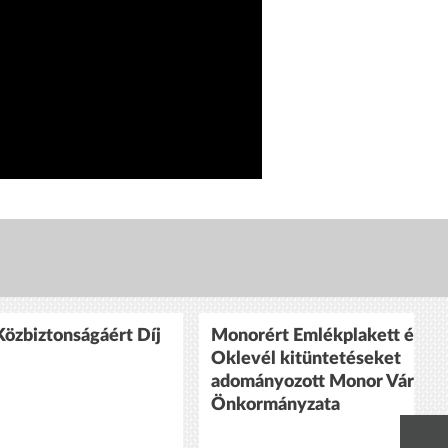
özbiztonságáért Díj
Monorért Emlékplakett és
Oklevél kitüntetéseket
adományozott Monor Város
Önkormányzata