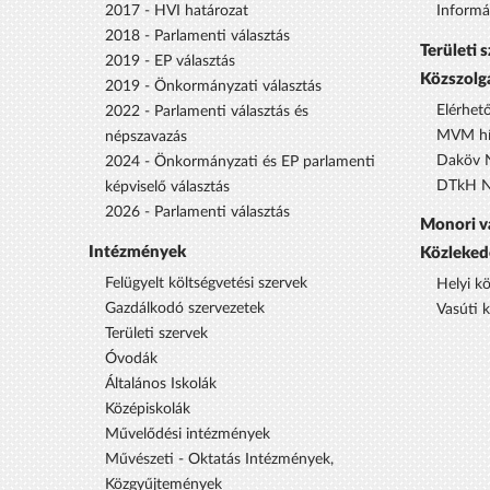
2017 - HVI határozat
Informá
2018 - Parlamenti választás
Területi 
2019 - EP választás
Közszolg
2019 - Önkormányzati választás
Elérhet
2022 - Parlamenti választás és
MVM hí
népszavazás
Daköv N
2024 - Önkormányzati és EP parlamenti
DTkH No
képviselő választás
2026 - Parlamenti választás
Monori v
Intézmények
Közleked
Felügyelt költségvetési szervek
Helyi k
Gazdálkodó szervezetek
Vasúti 
Területi szervek
Óvodák
Általános Iskolák
Középiskolák
Művelődési intézmények
Művészeti - Oktatás Intézmények,
Közgyűjtemények