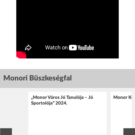
Monori Büszkeségfal
„Monor Város Jó Tanulója – Jó
Monor Köz
Sportolója” 2024.