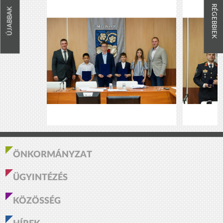
RÉGEBBIEK
ÚJABBAK
ÖNKORMÁNYZAT
ÜGYINTÉZÉS
KÖZÖSSÉG