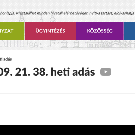
onlapja. Megtalálhat minden hivatali elérhetőséget, nyitva tartást, elolvashatja 
YZAT
ÜGYINTÉZÉS
KÖZÖSSÉG
ti adás
09. 21. 38. heti adás