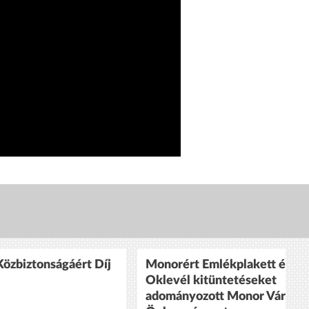
özbiztonságáért Díj
Monorért Emlékplakett és
Oklevél kitüntetéseket
adományozott Monor Város