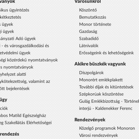
ványok
Városunkról
nikus ügyintézés
Köszöntő
étkeztetés
Bemutatkozás
s ügyek
Monor története
i ügyek
Gazdaság
ányzati Adó ügyek
Szabadidő
 - és városgazdálkodási és
Látnivalók
etvédelmi ügyek
Erősségeink és lehetőségeink
égi közérdekű nyomtatványok
Akikre büszkék vagyunk
us nyomtatványok
Díszpolgárok
yhelyzet alatti
Monorért emlékplakett
ykötelezettség, valamint az
További díjak és kitüntetések
ött bejelentések
Szépkorúak köszöntése
ügy
Gulág Emlékbizottság - Történe
ciók
interjú - Kaldenekker Ferenc
bos Matild Egészségház
Rendezvények
eg Szakellátás Elérhetőségei
Közelgő programok Monoron
srendezés
Városi rendezvények