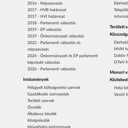
2016 - Népszavazás
Elérhet
2017 - HVB határozat
Települ
2017 - HVI határozat
Informá
2018 - Parlamenti választás
Területi 
2019 - EP választás
Közszolg
2019 - Önkormányzati választás
Elérhet
2022 - Parlamenti választás és
MVM hí
népszavazás
Daköv N
2024 - Önkormányzati és EP parlamenti
DTkH No
képviselő választás
2026 - Parlamenti választás
Monori v
Intézmények
Közleked
Felügyelt költségvetési szervek
Helyi k
Gazdálkodó szervezetek
Vasúti 
Területi szervek
Óvodák
Általános Iskolák
Középiskolák
Művelődési intézmények