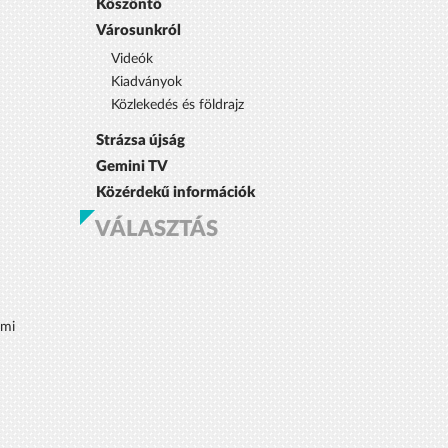
Köszöntő
Városunkról
Videók
Kiadványok
Közlekedés és földrajz
Strázsa újság
Gemini TV
Közérdekű információk
VÁLASZTÁS
lmi