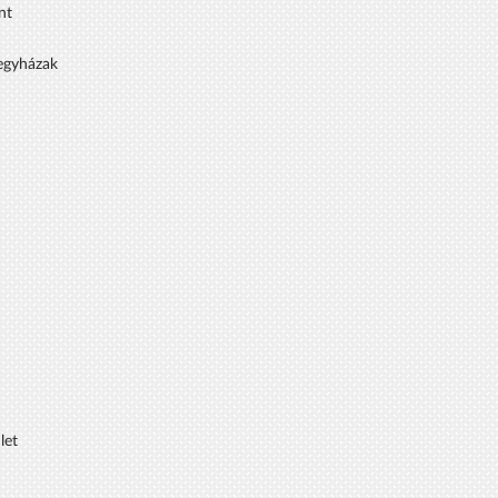
nt
 egyházak
let