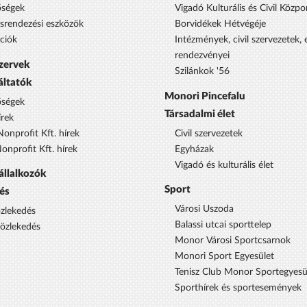
őségek
Vigadó Kulturális és Civil Közpo
ésrendezési eszközök
Borvidékek Hétvégéje
ciók
Intézmények, civil szervezetek,
rendezvényei
szervek
Szilánkok '56
áltatók
Monori Pincefalu
őségek
Társadalmi élet
rek
onprofit Kft. hírek
Civil szervezetek
nprofit Kft. hírek
Egyházak
Vigadó és kulturális élet
állalkozók
Sport
és
Városi Uszoda
özlekedés
Balassi utcai sporttelep
közlekedés
Monor Városi Sportcsarnok
Monori Sport Egyesület
Tenisz Club Monor Sportegyesü
Sporthírek és sportesemények