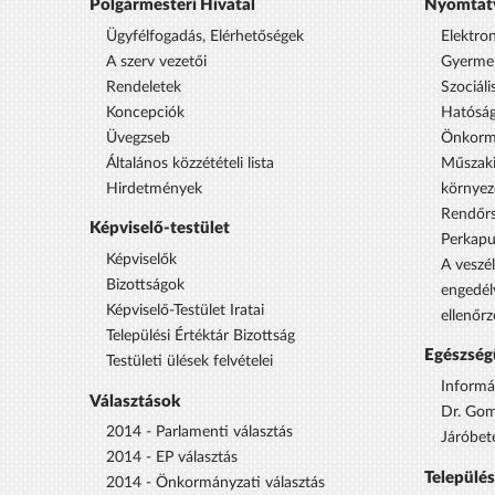
Polgármesteri Hivatal
Nyomtat
Ügyfélfogadás, Elérhetőségek
Elektro
A szerv vezetői
Gyermek
Rendeletek
Szociáli
Koncepciók
Hatóság
Üvegzseb
Önkorm
Általános közzétételi lista
Műszaki
Hirdetmények
környez
Rendőrs
Képviselő-testület
Perkap
Képviselők
A veszél
Bizottságok
engedél
Képviselő-Testület Iratai
ellenőrz
Települési Értéktár Bizottság
Egészség
Testületi ülések felvételei
Informá
Választások
Dr. Gom
2014 - Parlamenti választás
Járóbet
2014 - EP választás
Települé
2014 - Önkormányzati választás