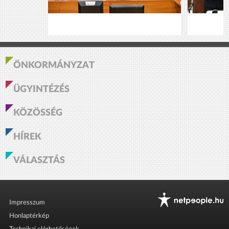
ÖNKORMÁNYZAT
ÜGYINTÉZÉS
KÖZÖSSÉG
HÍREK
VÁLASZTÁS
Impresszum
Honlaptérkép