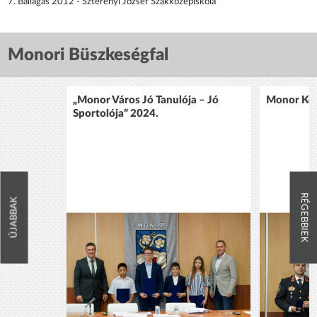
7. Ballagás 2012 - Szterényi József Szakközépiskola
Monori Büszkeségfal
„Monor Város Jó Tanulója – Jó
Monor Köz
Sportolója” 2024.
RÉGEBBIEK
ÚJABBAK