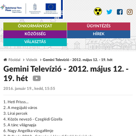
ÖNKORMÁNYZAT
ÜGYINTÉZÉS
KÖZÖSSÉG
HÍREK
VÁLASZTÁS
Főoldal
Videók
Gemini Televízió - 2012. május 12. - 19. hét
Gemini Televízió - 2012. május 12. -
19. hét
2016. január 19., kedd, 15:55
1. Heti Frisss...
2. A megújuló város
3. Lírai percek
4. Közös nevező - Czeglédi Gizella
5. A tánc világnapja
6. Nagy Angelika vizsgafilmje