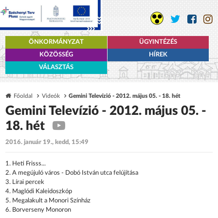
ÖNKORMÁNYZAT
ÜGYINTÉZÉS
KÖZÖSSÉG
HÍREK
VÁLASZTÁS
Főoldal
Videók
Gemini Televízió - 2012. május 05. - 18. hét
Gemini Televízió - 2012. május 05. -
18. hét
2016. január 19., kedd, 15:49
1. Heti Frisss...
2. A megújuló város - Dobó István utca felújítása
3. Lírai percek
4. Maglódi Kaleidoszkóp
5. Megalakult a Monori Színház
6. Borverseny Monoron