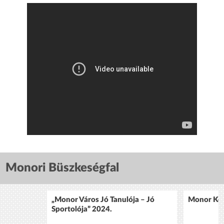
Monori Büszkeségfal
„Monor Város Jó Tanulója – Jó
Monor Köz
Sportolója” 2024.