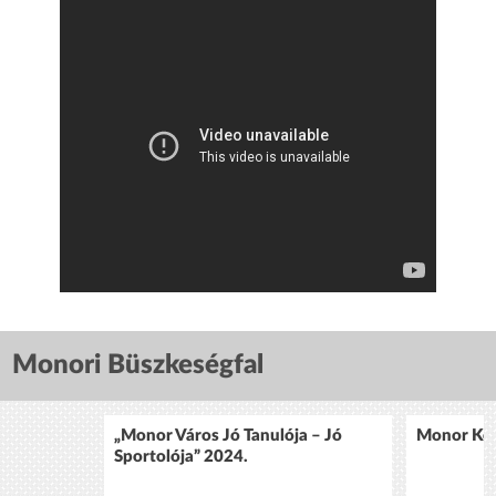
Monori Büszkeségfal
„Monor Város Jó Tanulója – Jó
Monor Köz
Sportolója” 2024.