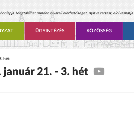
onlapja. Megtalálhat minden hivatali elérhetőséget, nyitva tartást, elolvashatja 
YZAT
ÜGYINTÉZÉS
KÖZÖSSÉG
3. hét
 január 21. - 3. hét