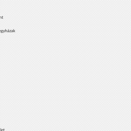
nt
 egyházak
let