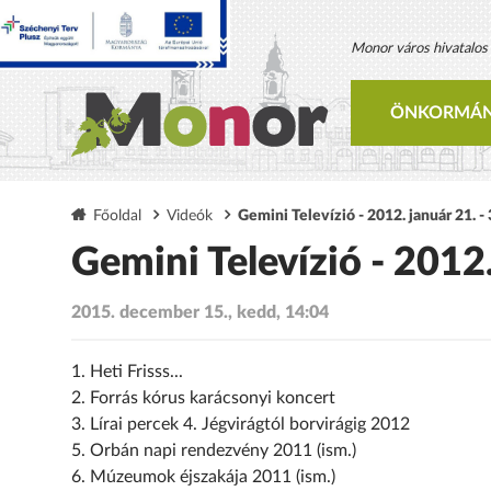
Monor város hivatalos h
ÖNKORMÁN
Főoldal
Videók
Gemini Televízió - 2012. január 21. - 
Gemini Televízió - 2012.
2015. december 15., kedd, 14:04
1. Heti Frisss...
2. Forrás kórus karácsonyi koncert
3. Lírai percek 4. Jégvirágtól borvirágig 2012
5. Orbán napi rendezvény 2011 (ism.)
6. Múzeumok éjszakája 2011 (ism.)