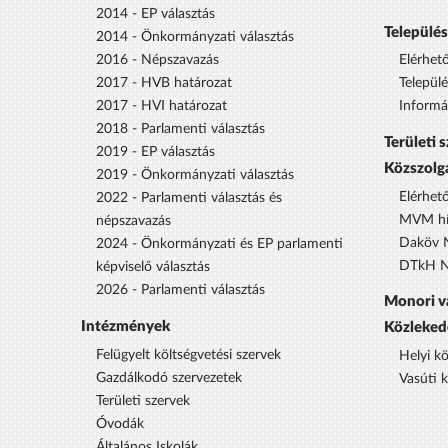
2014 - EP választás
Települé
2014 - Önkormányzati választás
2016 - Népszavazás
Elérhet
2017 - HVB határozat
Települ
2017 - HVI határozat
Informá
2018 - Parlamenti választás
Területi 
2019 - EP választás
Közszolg
2019 - Önkormányzati választás
Elérhet
2022 - Parlamenti választás és
MVM hí
népszavazás
Daköv N
2024 - Önkormányzati és EP parlamenti
DTkH No
képviselő választás
2026 - Parlamenti választás
Monori v
Intézmények
Közleked
Felügyelt költségvetési szervek
Helyi k
Gazdálkodó szervezetek
Vasúti 
Területi szervek
Óvodák
Általános Iskolák