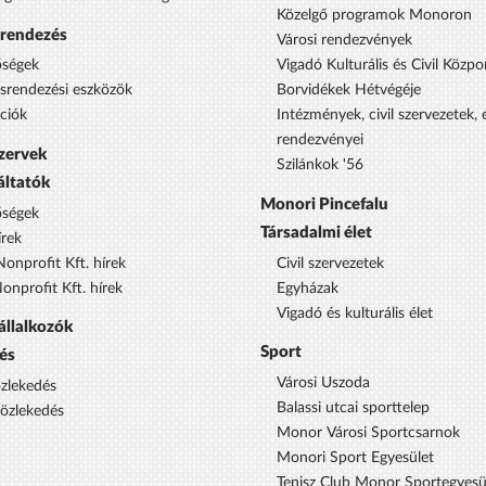
Közelgő programok Monoron
srendezés
Városi rendezvények
őségek
Vigadó Kulturális és Civil Közpo
ésrendezési eszközök
Borvidékek Hétvégéje
ciók
Intézmények, civil szervezetek,
rendezvényei
szervek
Szilánkok '56
áltatók
Monori Pincefalu
őségek
Társadalmi élet
rek
onprofit Kft. hírek
Civil szervezetek
nprofit Kft. hírek
Egyházak
Vigadó és kulturális élet
állalkozók
Sport
és
Városi Uszoda
özlekedés
Balassi utcai sporttelep
közlekedés
Monor Városi Sportcsarnok
Monori Sport Egyesület
Tenisz Club Monor Sportegyesü