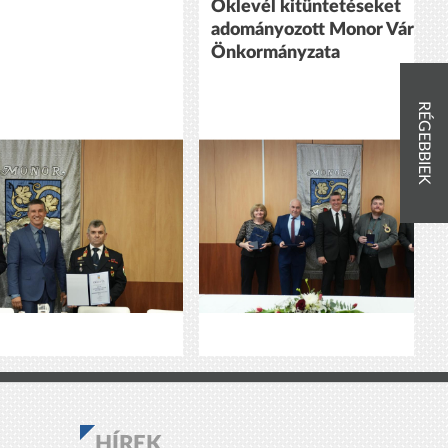
Oklevél kitüntetéseket
adományozott Monor Város
Önkormányzata
RÉGEBBIEK
HÍREK