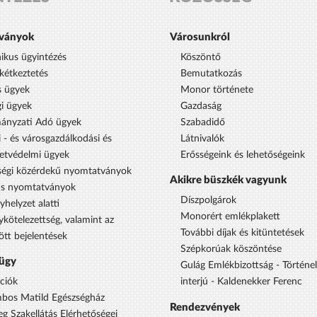
ványok
Városunkról
nikus ügyintézés
Köszöntő
étkeztetés
Bemutatkozás
s ügyek
Monor története
i ügyek
Gazdaság
ányzati Adó ügyek
Szabadidő
 - és városgazdálkodási és
Látnivalók
etvédelmi ügyek
Erősségeink és lehetőségeink
égi közérdekű nyomtatványok
Akikre büszkék vagyunk
us nyomtatványok
Díszpolgárok
yhelyzet alatti
Monorért emlékplakett
ykötelezettség, valamint az
További díjak és kitüntetések
ött bejelentések
Szépkorúak köszöntése
ügy
Gulág Emlékbizottság - Történe
ciók
interjú - Kaldenekker Ferenc
bos Matild Egészségház
Rendezvények
eg Szakellátás Elérhetőségei