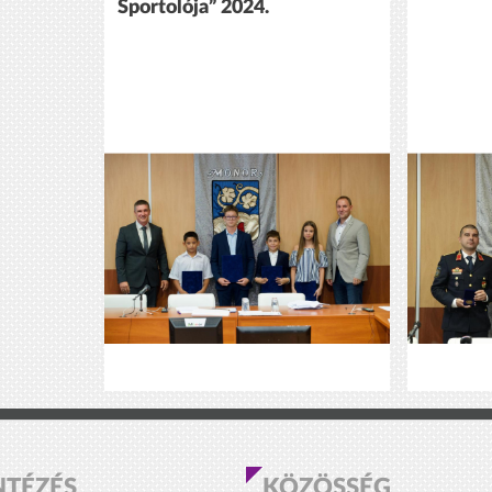
Sportolója” 2024.
NTÉZÉS
KÖZÖSSÉG