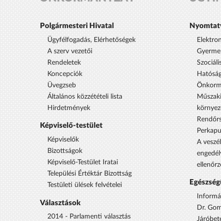
Polgármesteri Hivatal
Nyomtat
Ügyfélfogadás, Elérhetőségek
Elektro
A szerv vezetői
Gyermek
Rendeletek
Szociáli
Koncepciók
Hatóság
Üvegzseb
Önkorm
Általános közzétételi lista
Műszaki
Hirdetmények
környez
Rendőrs
Képviselő-testület
Perkap
Képviselők
A veszél
Bizottságok
engedél
Képviselő-Testület Iratai
ellenőrz
Települési Értéktár Bizottság
Egészség
Testületi ülések felvételei
Informá
Választások
Dr. Gom
2014 - Parlamenti választás
Járóbet