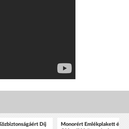
özbiztonságáért Díj
Monorért Emlékplakett és