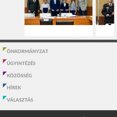
ÖNKORMÁNYZAT
ÜGYINTÉZÉS
KÖZÖSSÉG
HÍREK
VÁLASZTÁS