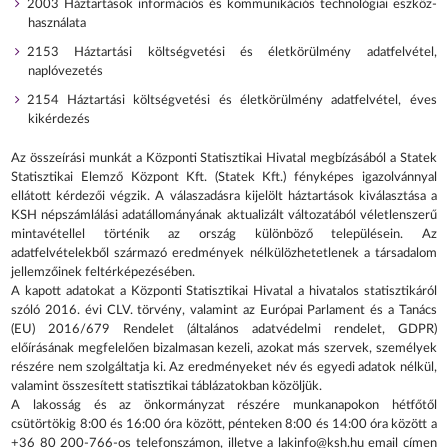
2003 Háztartások információs és kommunikációs technológiai eszköz-
használata
2153 Háztartási költségvetési és életkörülmény adatfelvétel,
naplóvezetés
2154 Háztartási költségvetési és életkörülmény adatfelvétel, éves
kikérdezés
Az összeírási munkát a Központi Statisztikai Hivatal megbízásából a Statek
Statisztikai Elemző Központ Kft. (Statek Kft.) fényképes igazolvánnyal
ellátott kérdezői végzik. A válaszadásra kijelölt háztartások kiválasztása a
KSH népszámlálási adatállományának aktualizált változatából véletlenszerű
mintavétellel történik az ország különböző településein. Az
adatfelvételekből származó eredmények nélkülözhetetlenek a társadalom
jellemzőinek feltérképezésében.
A kapott adatokat a Központi Statisztikai Hivatal a hivatalos statisztikáról
szóló 2016. évi CLV. törvény, valamint az Európai Parlament és a Tanács
(EU) 2016/679 Rendelet (általános adatvédelmi rendelet, GDPR)
előírásának megfelelően bizalmasan kezeli, azokat más szervek, személyek
részére nem szolgáltatja ki. Az eredményeket név és egyedi adatok nélkül,
valamint összesített statisztikai táblázatokban közöljük.
A lakosság és az önkormányzat részére munkanapokon hétfőtől
csütörtökig 8:00 és 16:00 óra között, pénteken 8:00 és 14:00 óra között a
+36 80 200-766-os telefonszámon, illetve a lakinfo@ksh.hu email címen