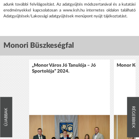
adunk további felvilágosítást. Az adatgyűjtés módszertanával és a kutatási
eredményekkel kapcsolatosan a www.ksh.hu internetes oldalon található
Adatgyűjtések/Lakossági adatgyűjtések menüpont nyújt tájékoztatást.
Monori Büszkeségfal
„Monor Város Jó Tanulója – Jó
Monor Köz
Sportolója” 2024.
RÉGEBBIEK
ÚJABBAK