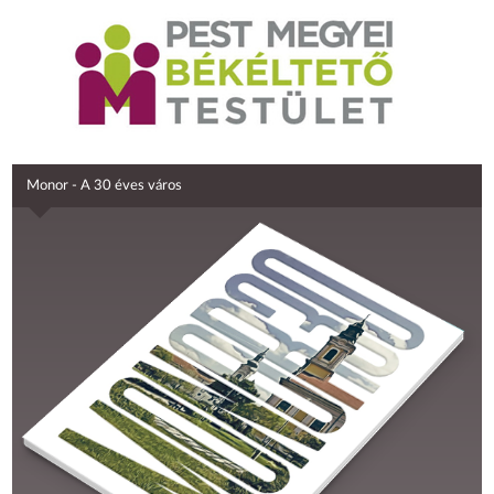
Monor - A 30 éves város