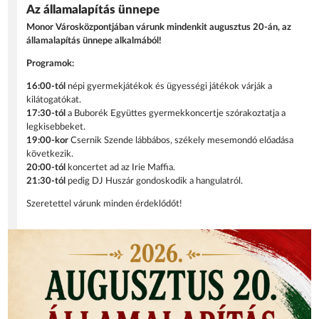
Az államalapítás ünnepe
Monor Városközpontjában várunk mindenkit augusztus 20-án, az
államalapítás ünnepe alkalmából!
Programok:
16:00-tól
népi gyermekjátékok és ügyességi játékok várják a
kilátogatókat.
17:30-tól
a Buborék Együttes gyermekkoncertje szórakoztatja a
legkisebbeket.
19:00-kor
Csernik Szende lábbábos, székely mesemondó előadása
következik.
20:00-tól
koncertet ad az Irie Maffia.
21:30-tól
pedig DJ Huszár gondoskodik a hangulatról.
Szeretettel várunk minden érdeklődőt!