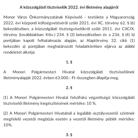
A közszolgálati tisztviselők 2022. évi illetmény alapjáról
Monor Város Önkormányzatának Képviselő - testülete a Magyarország
2022. évi központi költségvetéséről szóló 2021. évi XC. törvény 62. § (6)
bekezdésében, a közszolgálati tisztségviselőkről szóló 2011. évi CXCIX.
törvény (továbbiakban: Kttv.) 234. § (3) bekezdésében és a 236. § (4) b)
pontjában kapott felhatalmazás alapján, az Alaptörvény 32. cikk (1)
bekezdés a) pontjában meghatározott feladatkörében eljárva az alábbi
rendeletet alkotja:
1. §
A Monori Polgármesteri Hivatal közszolgálati tisztviselőinek
illetményalapját 2022. évben 63.000.- Ft-összegben állapítja meg.
2. §
(1) A Monori Polgármesteri Hivatal felsőfokú végzettségű közszolgálati
tisztviselői illetmény kiegészítésének mértéke: 10 %.
(2) A Monori Polgármesteri Hivatalnál a legalább osztályvezetői szintnek
megfelelő vezetői megbízás esetén a vezetői illetmény pótlék mértéke:
10%.
3. §