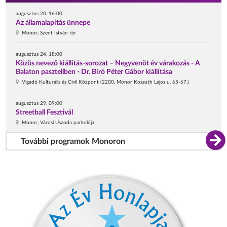
augusztus 20. 16:00
Az államalapítás ünnepe
Monor, Szent István tér
augusztus 24. 18:00
Közös nevező kiállítás-sorozat – Negyvenöt év várakozás - A
Balaton pasztellben - Dr. Bíró Péter Gábor kiállítása
Vigadó Kulturális és Civil Központ (2200, Monor Kossuth Lajos u. 65-67.)
augusztus 29. 09:00
Streetball Fesztivál
Monor, Városi Uszoda parkolója
További programok Monoron