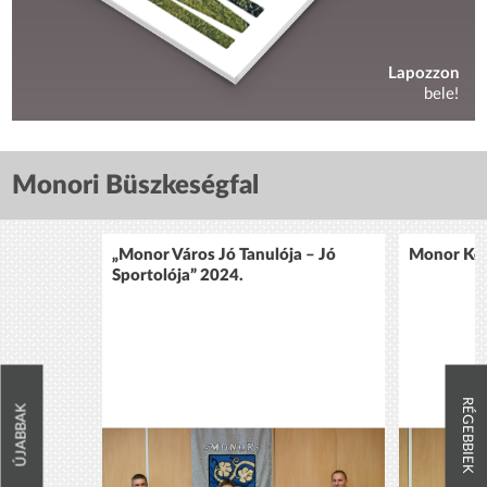
Lapozzon
bele!
Monori Büszkeségfal
„Monor Város Jó Tanulója – Jó
Monor Köz
Sportolója” 2024.
RÉGEBBIEK
ÚJABBAK