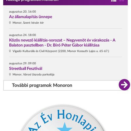
augusztus 20. 16:00
Az államalapítás ünnepe
Monor, Szent István tér
augusztus 24. 18:00
Közös nevező kiállítás-sorozat – Negyvenöt év várakozás - A
Balaton pasztellben - Dr. Bíró Péter Gábor kiállítása
Vigadó Kulturális és Civil Központ (2200, Monor Kossuth Lajos u. 65-67.)
augusztus 29. 09:00
Streetball Fesztivál
Monor, Városi Uszoda parkolója
További programok Monoron