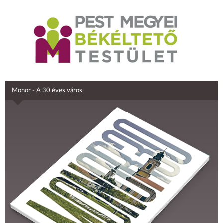
Monor - A 30 éves város