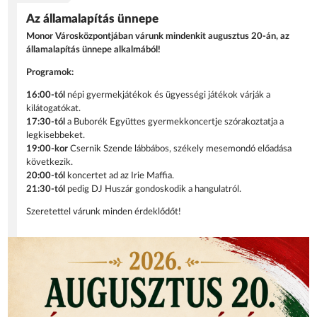
Az államalapítás ünnepe
Monor Városközpontjában várunk mindenkit augusztus 20-án, az
államalapítás ünnepe alkalmából!
Programok:
16:00-tól
népi gyermekjátékok és ügyességi játékok várják a
kilátogatókat.
17:30-tól
a Buborék Együttes gyermekkoncertje szórakoztatja a
legkisebbeket.
19:00-kor
Csernik Szende lábbábos, székely mesemondó előadása
következik.
20:00-tól
koncertet ad az Irie Maffia.
21:30-tól
pedig DJ Huszár gondoskodik a hangulatról.
Szeretettel várunk minden érdeklődőt!