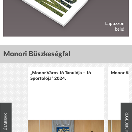
Lapozzon
bele!
Monori Büszkeségfal
„Monor Város Jó Tanulója – Jó
Monor Köz
Sportolója” 2024.
RÉGEBBIEK
ÚJABBAK