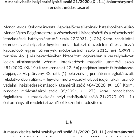
A maszkviselés helyi szabályairól szóló 21/2020. (XI. 11.) önkormányzati
rendelet módosításáról
Monor Város Önkormányzata Képviselő-testületének hatáskörében eljáró
Monor Város Polgármestere a vészhelyzet kihirdetéséről és a vészhelyzeti
intézkedések hatálybalépéséről szóló 27/2021. (I. 29.) Korm. rendelettel
elrendelt vészhelyzetre figyelemmel, a katasztrófavédelemről és a hozzá
kapcsolódó egyes törvények módosításáról szóló 2011. évi CXXVIII.
törvény 46. § (4) bekezdésében biztosított jogkörében a veszélyhelyzet
idején alkalmazandó védelmi intézkedések második üteméről szóló
484/2020. (XI. 10.) Korm. rendelet 27. § a) pontjában kapott felhatalmazás
alapján, az Alaptörvény 32. cikk (1) bekezdés a) pontjában meghatározott
feladatkörében eljárva – figyelemmel a veszélyhelyzet idején alkalmazandó
védelmi intézkedések második üteméről szóló 484/2020. (XI. 10.) Korm.
rendelet módosításáról szóló 85/2021. (II. 27.) Korm. rendeletben
foglaltakra - a maszkviselés helyi szabályairól szóló 21/2020. (XI. 11.)
önkormányzati rendeletet az alábbiak szerint módosítom:
1. §
A maszkviselés helyi szabályairól szóló 21/2020. (XI. 11.) önkormányzati