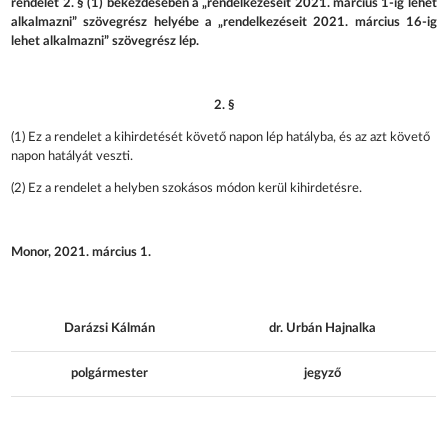
rendelet 2. § (1) bekezdésében a „rendelkezéseit 2021. március 1-ig lehet
alkalmazni” szövegrész helyébe a „rendelkezéseit 2021. március 16-ig
lehet alkalmazni” szövegrész lép.
2. §
(1) Ez a rendelet a kihirdetését követő napon lép hatályba, és az azt követő
napon hatályát veszti.
(2) Ez a rendelet a helyben szokásos módon kerül kihirdetésre.
Monor, 2021. március 1.
Darázsi Kálmán
dr. Urbán Hajnalka
polgármester
jegyző