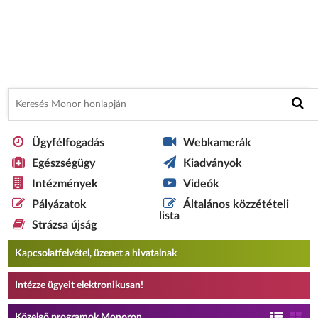
Ügyfélfogadás
Webkamerák
Egészségügy
Kiadványok
Intézmények
Videók
Pályázatok
Általános közzétételi
lista
Strázsa újság
Kapcsolatfelvétel, üzenet a hivatalnak
Intézze ügyeit elektronikusan!
Közelgő programok Monoron