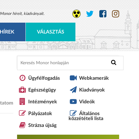
Monor híreit, kiadványait.
HÍREK
VÁLASZTÁS
Ügyfélfogadás
Webkamerák
Egészségügy
Kiadványok
Intézmények
Videók
tatom
Pályázatok
Általános
közzétételi lista
Strázsa újság