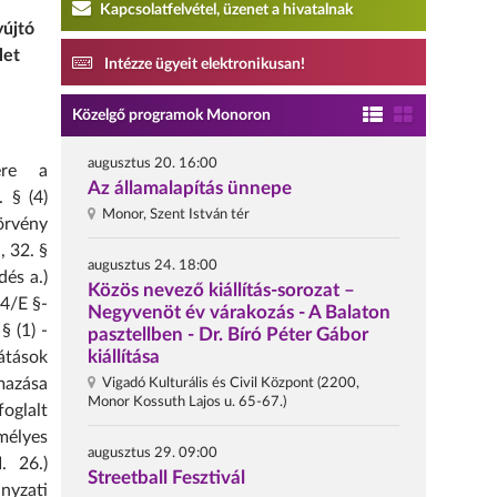
Kapcsolatfelvétel, üzenet a hivatalnak
yújtó
let
Intézze ügyeit elektronikusan!
Közelgő programok Monoron
augusztus 20. 16:00
ere a
Az államalapítás ünnepe
 § (4)
Monor, Szent István tér
örvény
, 32. §
augusztus 24. 18:00
dés a.)
Közös nevező kiállítás-sorozat –
34/E §-
Negyvenöt év várakozás - A Balaton
§ (1) -
pasztellben - Dr. Bíró Péter Gábor
kiállítása
látások
lmazása
Vigadó Kulturális és Civil Központ (2200,
Monor Kossuth Lajos u. 65-67.)
oglalt
mélyes
augusztus 29. 09:00
. 26.)
Streetball Fesztivál
nyzati