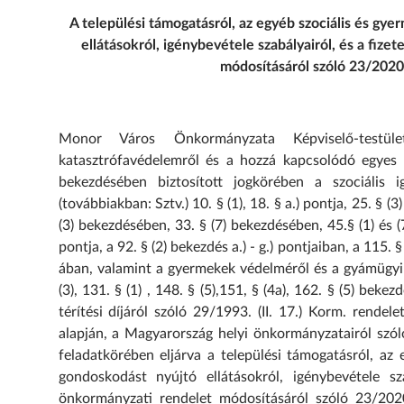
A
települési támogatásról, az egyéb szociális és gy
ellátásokról, igénybevétele szabályairól, és a fizet
módosításáról szóló
23/2020.
Monor Város Önkormányzata Képviselő-testül
katasztrófavédelemről és a hozzá kapcsolódó egyes 
bekezdésében biztosított jogkörében a szociális ig
(továbbiakban: Sztv.) 10. § (1), 18. § a.) pontja, 25. § (
(3) bekezdésében, 33. § (7) bekezdésében, 45.§ (1) és (7
pontja, a 92. § (2) bekezdés a.) - g.) pontjaiban, a 115. 
ában, valamint a gyermekek védelméről és a gyámügyi ig
(3), 131. § (1) , 148. § (5),151, § (4a), 162. § (5) be
térítési díjáról szóló 29/1993. (II. 17.) Korm. rendel
alapján, a Magyarország helyi önkormányzatairól szól
feladatkörében eljárva a települési támogatásról, az 
gondoskodást nyújtó ellátásokról, igénybevétele sza
önkormányzati rendelet módosításáról szóló 23/2020