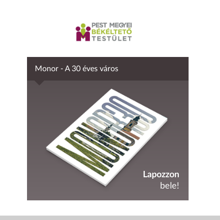
Monor - A 30 éves város
Lapozzon
bele!