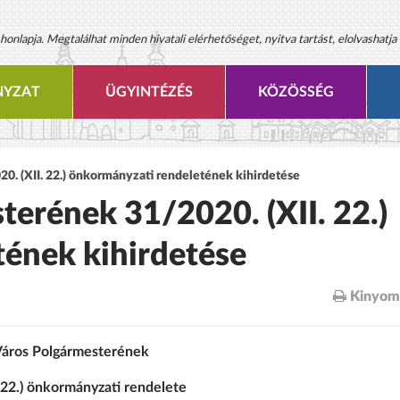
onlapja. Megtalálhat minden hivatali elérhetőséget, nyitva tartást, elolvashatja 
YZAT
ÜGYINTÉZÉS
KÖZÖSSÉG
. (XII. 22.) önkormányzati rendeletének kihirdetése
erének 31/2020. (XII. 22.)
ének kihirdetése
Kinyom
áros Polgármesterének
 22.) önkormányzati rendelete