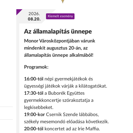
2026.
Kiemelt esemény
08.20.
Az államalapítás ünnepe
Monor Városközpontjában várunk
mindenkit augusztus 20-án, az
államalapítás ünnepe alkalmából!
Programok:
16:00-tól
népi gyermekjátékok és
ügyességi játékok várják a kilátogatókat.
17:30-tól
a Buborék Együttes
gyermekkoncertje szórakoztatja a
legkisebbeket.
19:00-kor
Csernik Szende lábbábos,
székely mesemondó előadása következik.
20:00-tól
koncertet ad az Irie Maffia.