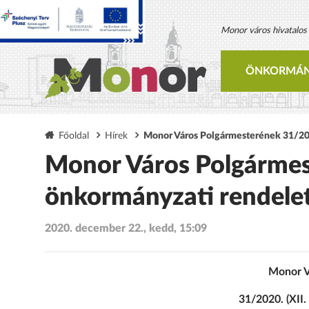
Monor város hivatalos h
ÖNKORMÁN
Főoldal
Hírek
Monor Város Polgármesterének 31/2020
Monor Város Polgármest
önkormányzati rendelet
2020. december 22., kedd, 15:09
Monor V
31/2020. (XII.