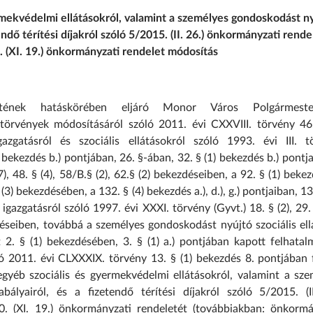
ermekvédelmi ellátásokról, valamint a személyes gondoskodást n
endő térítési díjakról szóló 5/2015. (II. 26.) önkormányzati rende
 (XI. 19.) önkormányzati rendelet módosítás
etének hatáskörében eljáró Monor Város Polgármest
törvények módosításáról szóló 2011. évi CXXVIII. törvény 46.
azgatásról és szociális ellátásokról szóló 1993. évi III. t
3) bekezdés b.) pontjában, 26. §-ában, 32. § (1) bekezdés b.) pontja
), 48. § (4), 58/B.§ (2), 62.§ (2) bekezdéseiben, a 92. § (1) bekez
§ (3) bekezdésében, a 132. § (4) bekezdés a.), d.), g.) pontjaiban, 1
azgatásról szóló 1997. évi XXXI. törvény (Gyvt.) 18. § (2), 29. 
kezdéseiben, továbbá a személyes gondoskodást nyújtó szociális el
et 2. § (1) bekezdésében, 3. § (1) a.) pontjában kapott felhata
ó 2011. évi CLXXXIX. törvény 13. § (1) bekezdés 8. pontjában f
egyéb szociális és gyermekvédelmi ellátásokról, valamint a sze
bályairól, és a fizetendő térítési díjakról szóló 5/2015. (II
. (XI. 19.) önkormányzati rendeletét (továbbiakban: önkormá