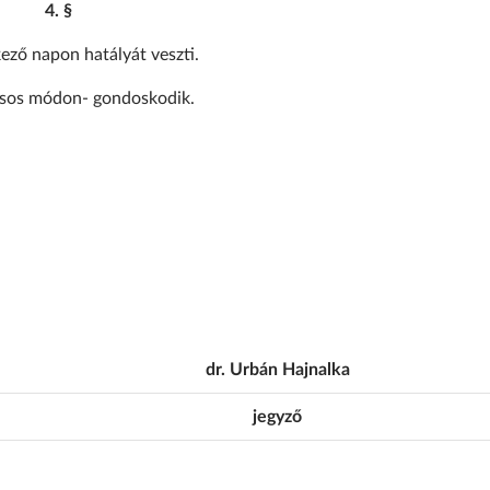
4. §
kező napon hatályát veszti.
kásos módon- gondoskodik.
dr. Urbán Hajnalka
jegyző