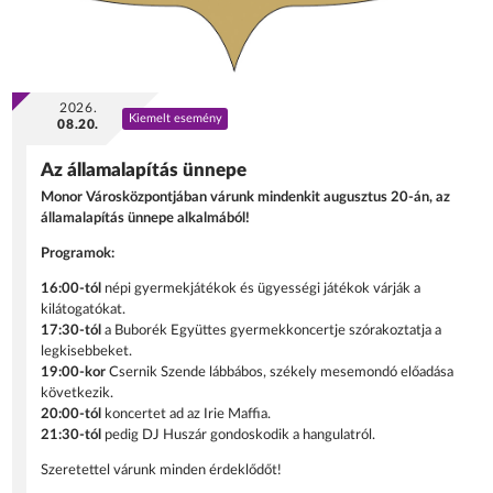
2026.
Kiemelt esemény
08.20.
Az államalapítás ünnepe
Monor Városközpontjában várunk mindenkit augusztus 20-án, az
államalapítás ünnepe alkalmából!
Programok:
16:00-tól
népi gyermekjátékok és ügyességi játékok várják a
kilátogatókat.
17:30-tól
a Buborék Együttes gyermekkoncertje szórakoztatja a
legkisebbeket.
19:00-kor
Csernik Szende lábbábos, székely mesemondó előadása
következik.
20:00-tól
koncertet ad az Irie Maffia.
21:30-tól
pedig DJ Huszár gondoskodik a hangulatról.
Szeretettel várunk minden érdeklődőt!