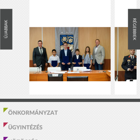
RÉGEBBIEK
ÚJABBAK
ÖNKORMÁNYZAT
ÜGYINTÉZÉS