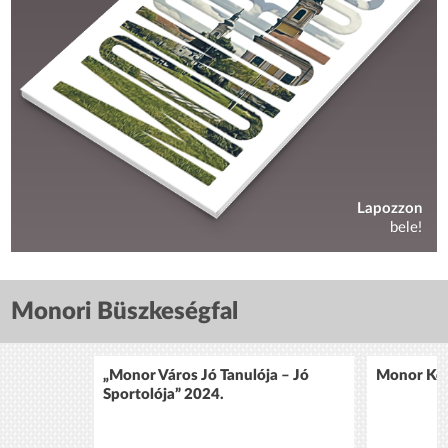
Lapozzon
bele!
Monori Büszkeségfal
„Monor Város Jó Tanulója – Jó
Monor Köz
Sportolója” 2024.