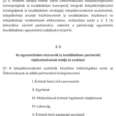
(2) E rendelet hatálya Monor Város Önkormányzata településfejlesztési
koncepciójának (a továbbiakban: koncepció), integrált településfejlesztési
stratégiájának (a továbbiakban: stratégia), településrendezési eszközeinek,
településképi arculati kézikönyvének (a továbbiakban: kézikönyv) és
településképi rendeletének előkészítése, módosítása során a 2. § (1)
bekezdése szerinti partnerekre, valamint a partnerségi egyeztetés
(továbbiakban: egyeztetés) szabályaira terjed ki.
2. §
Az egyeztetésben részvevők (a továbbiakban: partnerek)
tájékoztatásának módja és eszközei
(1) A településrendezési eszközök készítése felülvizsgálata során az
Önkormányzat az alábbi partnereket kívánja bevonni:
I. Érintett helyi civil szervezetek
II. Egyházak
III. Módosítással érintett ingatlanok tulajdonosai
IV. Lakosság
V. Érintett helyi gazdasági egységek