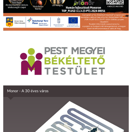
Monor - A 30 éves város