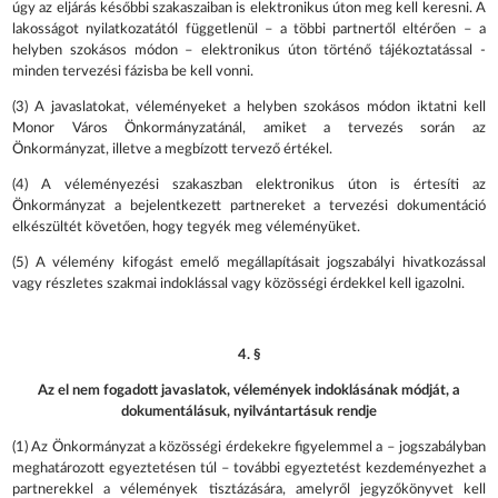
úgy az eljárás későbbi szakaszaiban is elektronikus úton meg kell keresni. A
lakosságot nyilatkozatától függetlenül – a többi partnertől eltérően – a
helyben szokásos módon – elektronikus úton történő tájékoztatással -
minden tervezési fázisba be kell vonni.
(3) A javaslatokat, véleményeket a helyben szokásos módon iktatni kell
Monor Város Önkormányzatánál, amiket a tervezés során az
Önkormányzat, illetve a megbízott tervező értékel.
(4) A véleményezési szakaszban elektronikus úton is értesíti az
Önkormányzat a bejelentkezett partnereket a tervezési dokumentáció
elkészültét követően, hogy tegyék meg véleményüket.
(5) A vélemény kifogást emelő megállapításait jogszabályi hivatkozással
vagy részletes szakmai indoklással vagy közösségi érdekkel kell igazolni.
4. §
Az el nem fogadott javaslatok, vélemények indoklásának módját, a
dokumentálásuk, nyilvántartásuk rendje
(1) Az Önkormányzat a közösségi érdekekre figyelemmel a – jogszabályban
meghatározott egyeztetésen túl – további egyeztetést kezdeményezhet a
partnerekkel a vélemények tisztázására, amelyről jegyzőkönyvet kell