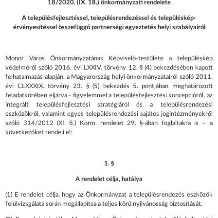
18/2020. (IX. 18.) önkormányzati rendelete
A településfejlesztéssel, településrendezéssel és településkép-
érvényesítéssel összefüggő partnerségi egyeztetés helyi szabályairól
Monor Város Önkormányzatának Képviselő-testülete a településkép
védelméről szóló 2016. évi LXXIV. törvény 12. § (4) bekezdésében kapott
felhatalmazás alapján, a Magyarország helyi önkormányzatairól szóló 2011.
évi CLXXXIX. törvény 23. § (5) bekezdés 5. pontjában meghatározott
feladatkörében eljárva - figyelemmel a településfejlesztési koncepcióról, az
integrált településfejlesztési stratégiáról és a településrendezési
eszközökről, valamint egyes településrendezési sajátos jogintézményekről
szóló 314/2012 (XI. 8.) Korm. rendelet 29. §-ában foglaltakra is – a
következőket rendeli el:
1. §
A rendelet célja, hatálya
(1) E rendelet célja, hogy az Önkormányzat a településrendezés eszközök
felülvizsgálata során megállapítsa a teljes körű nyilvánosság biztosítását.