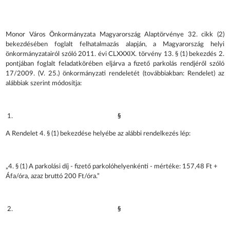
Monor Város Önkormányzata Magyarország Alaptörvénye 32. cikk (2)
bekezdésében foglalt felhatalmazás alapján, a Magyarország helyi
önkormányzatairól szóló 2011. évi CLXXXIX. törvény 13. § (1) bekezdés 2.
pontjában foglalt feladatkörében eljárva a fizető parkolás rendjéről szóló
17/2009. (V. 25.) önkormányzati rendeletét (továbbiakban: Rendelet) az
alábbiak szerint módosítja:
§
A Rendelet 4. § (1) bekezdése helyébe az alábbi rendelkezés lép:
„4. § (1) A parkolási díj - fizető parkolóhelyenkénti - mértéke: 157,48 Ft +
Áfa/óra, azaz bruttó 200 Ft/óra.”
§