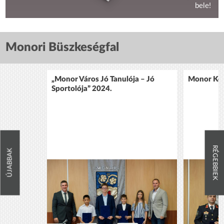
bele!
Monori Büszkeségfal
„Monor Város Jó Tanulója – Jó
Monor Köz
Sportolója” 2024.
RÉGEBBIEK
ÚJABBAK