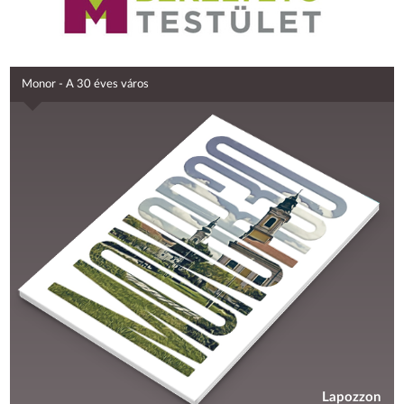
Monor - A 30 éves város
Lapozzon