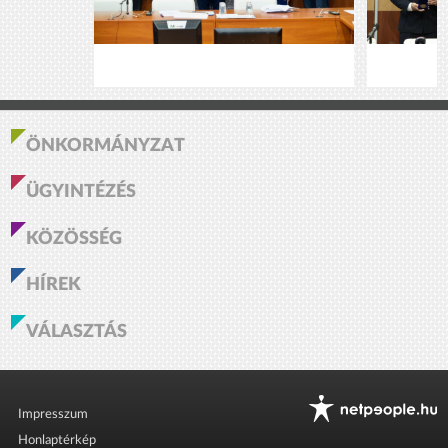
ÖNKORMÁNYZAT
ÜGYINTÉZÉS
KÖZÖSSÉG
HÍREK
VÁLASZTÁS
Impresszum
Honlaptérkép