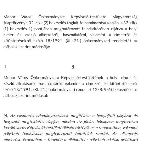
Monor Városi Önkormányzat Képviselő-testülete Magyarország
Alaptörvénye 32. cikk (2) bekezdés foglalt felhatalmazása alapján, a 32. cikk
(1) bekezdés i.) pontjában meghatározott feladatkörében eljárva a helyi
címer és zászló alkotásáról, használatáról, valamint a címekről és
kitüntetésekről szóló 18/1991. (XI. 21.) önkormányzati rendeletét az
alábbiak szerint módosítja:
§
Monor Város Önkormányzata Képviselő-testületének a helyi címer és
zászló alkotásáról, használatáról, valamint a címekről és kitüntetésekről
szóló 18/1991. (XI. 21.) önkormányzati rendelet 12/B. § (6) bekezdése az
alábbiak szerint módosul:
(6)
Az elismerés adományozásának megítélése a benyújtott pályázat és
helyszíni megtekintés alapján, minden év június hónapban megtartásra
kerülő soros Képviselő-testületi ülésén történik az e rendeletben, valamint
pályázati felhívásban meghatározott feltételek szerint. Az elismerés
elnyerése érdekében – fénykép melléklettel - pályázati adatlap nyújtható