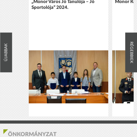
„Monor Város Jó Tanulója – Jó
Monor Köz
Sportolója” 2024.
RÉGEBBIEK
ÚJABBAK
ÖNKORMÁNYZAT