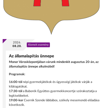
2026.
Kiemelt esemény
08.20.
Az államalapítás ünnepe
Monor Városközpontjában várunk mindenkit augusztus 20-án, az
államalapítás ünnepe alkalmából!
Programok:
16:00-tól
népi gyermekjátékok és ügyességi játékok várják a
kilátogatókat.
17:30-tól
a Buborék Együttes gyermekkoncertje szórakoztatja a
legkisebbeket.
19:00-kor
Csernik Szende lábbábos, székely mesemondó előadása
következik.