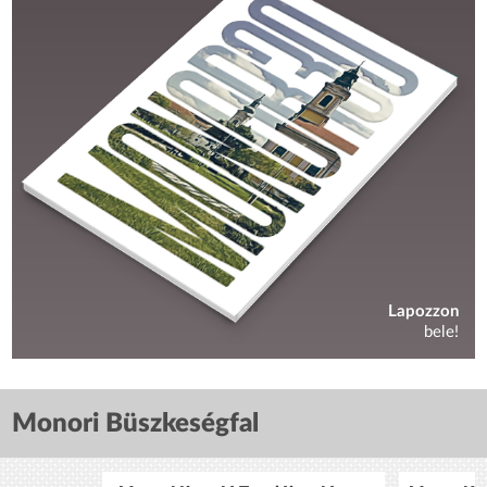
Lapozzon
bele!
Monori Büszkeségfal