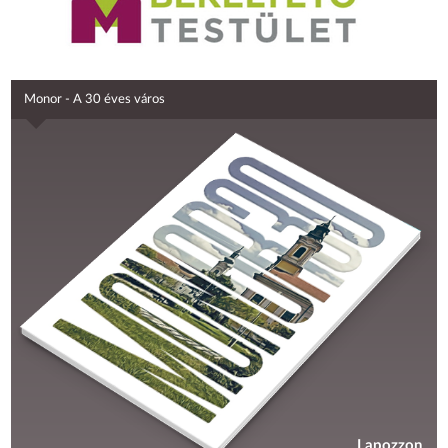
Monor - A 30 éves város
Lapozzon