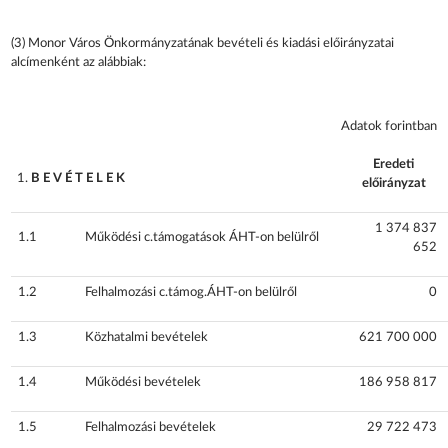
(3) Monor Város Önkormányzatának bevételi és kiadási előirányzatai
alcímenként az alábbiak:
Adatok forintban
Eredeti
B E V É T E L E K
előirányzat
1 374 837
1.1
Működési c.támogatások ÁHT-on belülről
652
1.2
Felhalmozási c.támog.ÁHT-on belülről
0
1.3
Közhatalmi bevételek
621 700 000
1.4
Működési bevételek
186 958 817
1.5
Felhalmozási bevételek
29 722 473