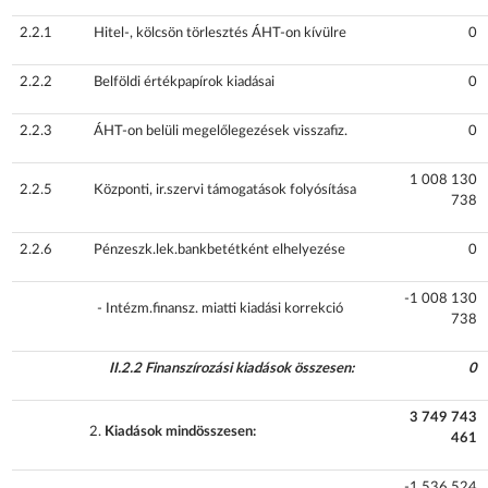
2.2.1
Hitel-, kölcsön törlesztés ÁHT-on kívülre
0
2.2.2
Belföldi értékpapírok kiadásai
0
2.2.3
ÁHT-on belüli megelőlegezések visszafiz.
0
1 008 130
2.2.5
Központi, ir.szervi támogatások folyósítása
738
2.2.6
Pénzeszk.lek.bankbetétként elhelyezése
0
-1 008 130
- Intézm.finansz. miatti kiadási korrekció
738
II.2.2 Finanszírozási kiadások összesen:
0
3 749 743
Kiadások mindösszesen:
461
-1 536 524