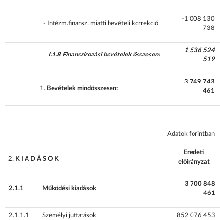
-1 008 130
- Intézm.finansz. miatti bevételi korrekció
738
1 536 524
I.1.8 Finanszírozási bevételek összesen:
519
3 749 743
Bevételek mindösszesen:
461
Adatok forintban
Eredeti
K I A D Á S O K
előirányzat
3 700 848
2.1.1
Működési kiadások
461
2.1.1.1
Személyi juttatások
852 076 453