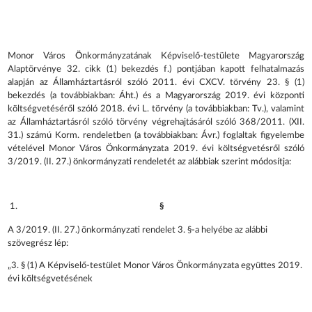
Monor Város Önkormányzatának Képviselő-testülete Magyarország
Alaptörvénye 32. cikk (1) bekezdés f.) pontjában kapott felhatalmazás
alapján az Államháztartásról szóló 2011. évi CXCV. törvény 23. § (1)
bekezdés (a továbbiakban: Áht.) és a Magyarország 2019. évi központi
költségvetéséről szóló 2018. évi L. törvény (a továbbiakban: Tv.), valamint
az Államháztartásról szóló törvény végrehajtásáról szóló 368/2011. (XII.
31.) számú Korm. rendeletben (a továbbiakban: Ávr.) foglaltak figyelembe
vételével Monor Város Önkormányzata 2019. évi költségvetésről szóló
3/2019. (II. 27.) önkormányzati rendeletét az alábbiak szerint módosítja:
§
A 3/2019. (II. 27.) önkormányzati rendelet 3. §-a helyébe az alábbi
szövegrész lép:
„3. § (1) A Képviselő-testület Monor Város Önkormányzata együttes 2019.
évi költségvetésének