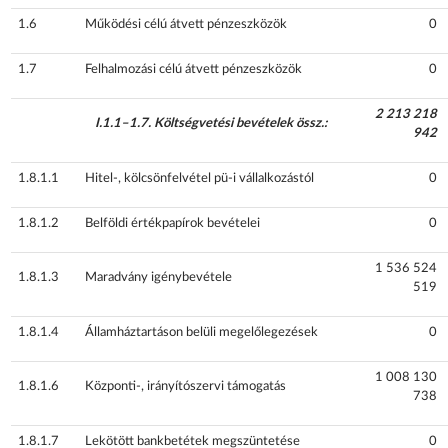
1.6
Működési célú átvett pénzeszközök
0
1.7
Felhalmozási célú átvett pénzeszközök
0
2 213 218
I.1.1–1.7. Költségvetési bevételek össz.:
942
1.8.1.1
Hitel-, kölcsönfelvétel pü-i vállalkozástól
0
1.8.1.2
Belföldi értékpapírok bevételei
0
1 536 524
1.8.1.3
Maradvány igénybevétele
519
1.8.1.4
Államháztartáson belüli megelőlegezések
0
1 008 130
1.8.1.6
Központi-, irányítószervi támogatás
738
1.8.1.7
Lekötött bankbetétek megszüntetése
0