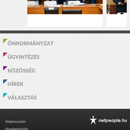
ÖNKORMÁNYZAT
ÜGYINTÉZÉS
KÖZÖSSÉG
HÍREK
VÁLASZTÁS
Impresszum
Honlaptérkép