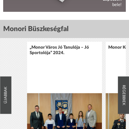
bele!
Monori Büszkeségfal
„Monor Város Jó Tanulója – Jó
Monor Köz
Sportolója” 2024.
RÉGEBBIEK
ÚJABBAK