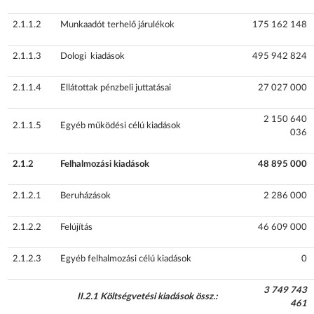
2.1.1.2
Munkaadót terhelő járulékok
175 162 148
2.1.1.3
Dologi kiadások
495 942 824
2.1.1.4
Ellátottak pénzbeli juttatásai
27 027 000
2 150 640
2.1.1.5
Egyéb működési célú kiadások
036
2.1.2
Felhalmozási kiadások
48 895 000
2.1.2.1
Beruházások
2 286 000
2.1.2.2
Felújítás
46 609 000
2.1.2.3
Egyéb felhalmozási célú kiadások
0
3 749 743
II.2.1 Költségvetési kiadások össz.:
461