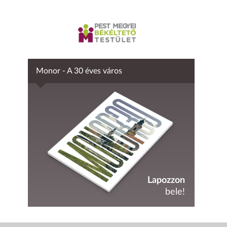
Monor - A 30 éves város
Lapozzon
bele!