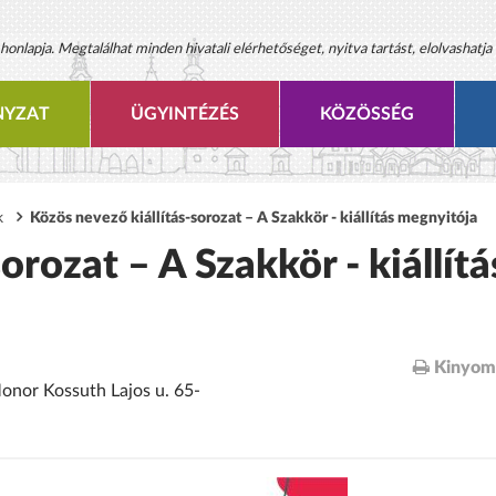
onlapja. Megtalálhat minden hivatali elérhetőséget, nyitva tartást, elolvashatja 
YZAT
ÜGYINTÉZÉS
KÖZÖSSÉG
k
Közös nevező kiállítás-sorozat – A Szakkör - kiállítás megnyitója
orozat – A Szakkör - kiállítá
Kinyom
Monor Kossuth Lajos u. 65-