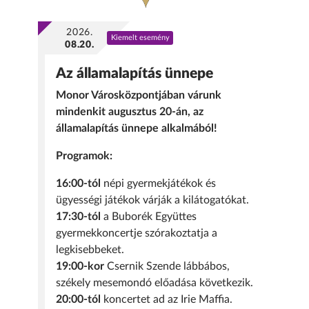
2026.
Kiemelt esemény
08.20.
Az államalapítás ünnepe
Monor Városközpontjában várunk
mindenkit augusztus 20-án, az
államalapítás ünnepe alkalmából!
Programok:
16:00-tól
népi gyermekjátékok és
ügyességi játékok várják a kilátogatókat.
17:30-tól
a Buborék Együttes
gyermekkoncertje szórakoztatja a
legkisebbeket.
19:00-kor
Csernik Szende lábbábos,
székely mesemondó előadása következik.
20:00-tól
koncertet ad az Irie Maffia.