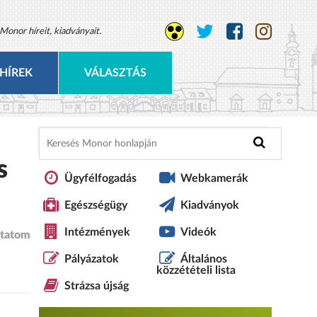
Monor híreit, kiadványait.
HÍREK
VÁLASZTÁS
s
Ügyfélfogadás
Webkamerák
Egészségügy
Kiadványok
Intézmények
Videók
tatom
Pályázatok
Általános
közzétételi lista
Strázsa újság