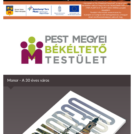
Monor - A 30 éves város