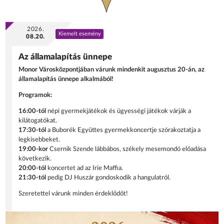
2026.
Kiemelt esemény
08.20.
Az államalapítás ünnepe
Monor Városközpontjában várunk mindenkit augusztus 20-án, az
államalapítás ünnepe alkalmából!
Programok:
16:00-tól
népi gyermekjátékok és ügyességi játékok várják a
kilátogatókat.
17:30-tól
a Buborék Együttes gyermekkoncertje szórakoztatja a
legkisebbeket.
19:00-kor
Csernik Szende lábbábos, székely mesemondó előadása
következik.
20:00-tól
koncertet ad az Irie Maffia.
21:30-tól
pedig DJ Huszár gondoskodik a hangulatról.
Szeretettel várunk minden érdeklődőt!