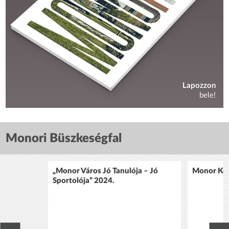
Lapozzon
bele!
Monori Büszkeségfal
„Monor Város Jó Tanulója – Jó
Monor Köz
Sportolója” 2024.