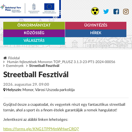
ÖNKORMÁNYZAT
ÜGYINTÉZÉS
KÖZÖSSÉG
HÍREK
VÁLASZTÁS
Főoldal
Humán fejlesztések Monoron TOP_PLUSZ 3.1.3-23-PT1-2024-00056
Események
Streetball Fesztivál
Streetball Fesztivál
2026. augusztus 29. 09:00
Helyszín:
Monor, Városi Uszoda parkolója
Gyűjtsd össze a csapatodat, és vegyetek részt egy fantasztikus streetball
tornán, ahol a sport és a finom ételek garantálják a remek hangulatot!
Jelentkezni az alábbi linken lehetséges:
https://forms.gle/KNG1TPPMmWHwrCRQ7