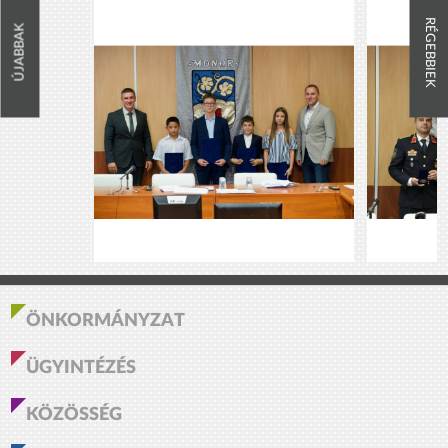
RÉGEBBIEK
ÚJABBAK
ÖNKORMÁNYZAT
ÜGYINTÉZÉS
KÖZÖSSÉG