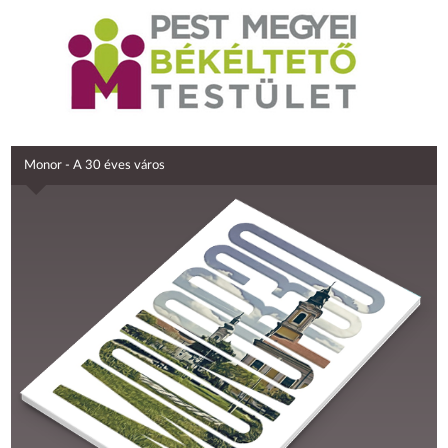
Monor - A 30 éves város