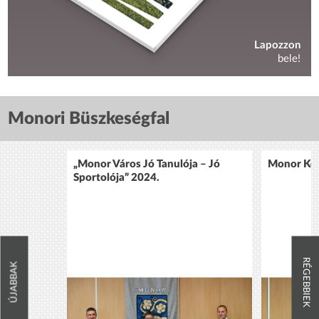
Lapozzon
bele!
Monori Büszkeségfal
„Monor Város Jó Tanulója – Jó
Monor Köz
Sportolója” 2024.
RÉGEBBIEK
ÚJABBAK