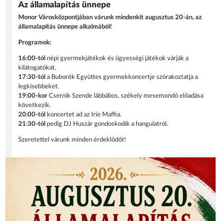
Az államalapítás ünnepe
Monor Városközpontjában várunk mindenkit augusztus 20-án, az
államalapítás ünnepe alkalmából!
Programok:
16:00-tól
népi gyermekjátékok és ügyességi játékok várják a
kilátogatókat.
17:30-tól
a Buborék Együttes gyermekkoncertje szórakoztatja a
legkisebbeket.
19:00-kor
Csernik Szende lábbábos, székely mesemondó előadása
következik.
20:00-tól
koncertet ad az Irie Maffia.
21:30-tól
pedig DJ Huszár gondoskodik a hangulatról.
Szeretettel várunk minden érdeklődőt!