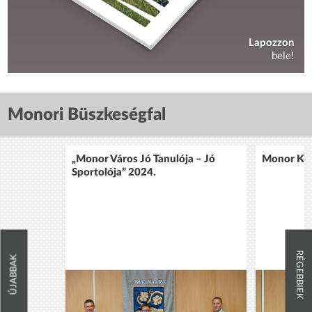
Lapozzon
bele!
Monori Büszkeségfal
„Monor Város Jó Tanulója – Jó
Monor Köz
Sportolója” 2024.
RÉGEBBIEK
ÚJABBAK