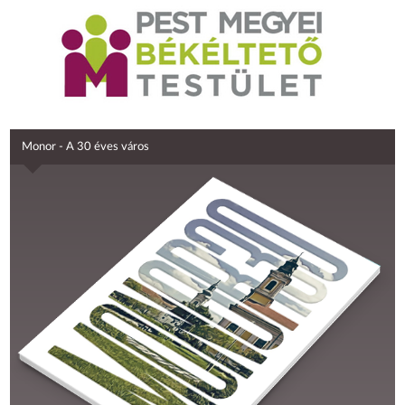
Monor - A 30 éves város