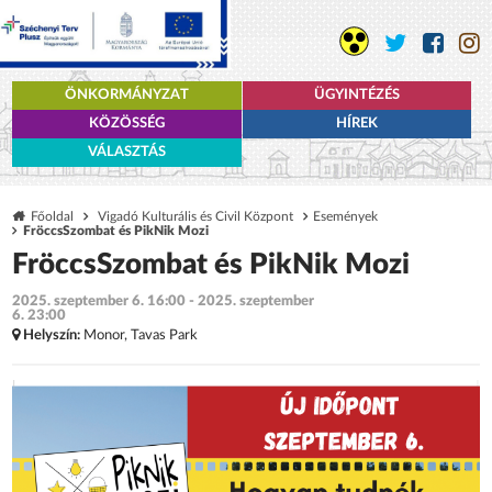
ÖNKORMÁNYZAT
ÜGYINTÉZÉS
KÖZÖSSÉG
HÍREK
VÁLASZTÁS
Főoldal
Vigadó Kulturális és Civil Központ
Események
FröccsSzombat és PikNik Mozi
FröccsSzombat és PikNik Mozi
2025. szeptember 6. 16:00 - 2025. szeptember
6. 23:00
Helyszín:
Monor, Tavas Park