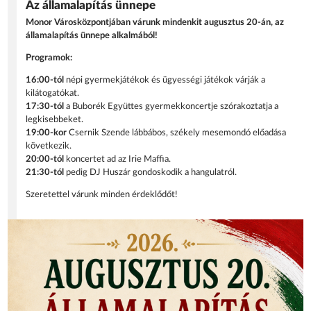
Az államalapítás ünnepe
Monor Városközpontjában várunk mindenkit augusztus 20-án, az
államalapítás ünnepe alkalmából!
Programok:
16:00-tól
népi gyermekjátékok és ügyességi játékok várják a
kilátogatókat.
17:30-tól
a Buborék Együttes gyermekkoncertje szórakoztatja a
legkisebbeket.
19:00-kor
Csernik Szende lábbábos, székely mesemondó előadása
következik.
20:00-tól
koncertet ad az Irie Maffia.
21:30-tól
pedig DJ Huszár gondoskodik a hangulatról.
Szeretettel várunk minden érdeklődőt!