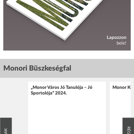
Lapozzon
bele!
Monori Büszkeségfal
„Monor Város Jó Tanulója – Jó
Monor Köz
Sportolója” 2024.