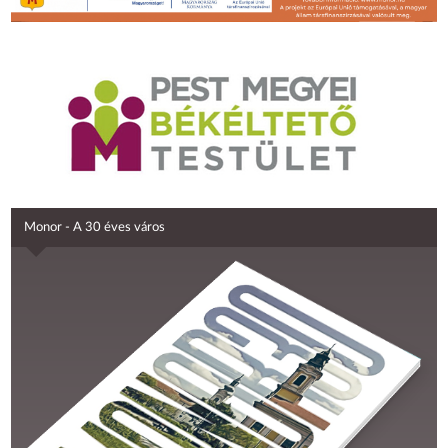
Monor - A 30 éves város