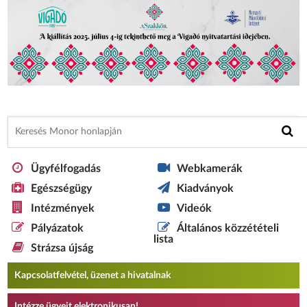
Ügyfélfogadás
Webkamerák
Egészségügy
Kiadványok
Intézmények
Videók
Pályázatok
Általános közzétételi
lista
Strázsa újság
Kapcsolatfelvétel, üzenet a hivatalnak
Intézze ügyeit elektronikusan!