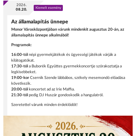
2026.
Kiemelt esemény
08.20.
Az államalapítás ünnepe
Monor Városközpontjában várunk mindenkit augusztus 20-án, az
államalapítás ünnepe alkalmából!
Programok:
16:00-tól
népi gyermekjátékok és ügyességi játékok várják a
kilátogatókat.
17:30-tól
a Buborék Együttes gyermekkoncertje szórakoztatja a
legkisebbeket.
19:00-kor
Csernik Szende lábbábos, székely mesemondó előadása
következik.
20:00-tól
koncertet ad az Irie Maffia.
21:30-tól
pedig DJ Huszár gondoskodik a hangulatról.
Szeretettel várunk minden érdeklődőt!