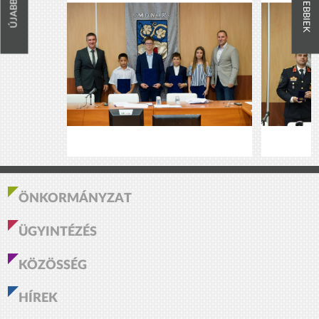
RÉGEBBIEK
ÚJABBAK
ÖNKORMÁNYZAT
ÜGYINTÉZÉS
KÖZÖSSÉG
HÍREK