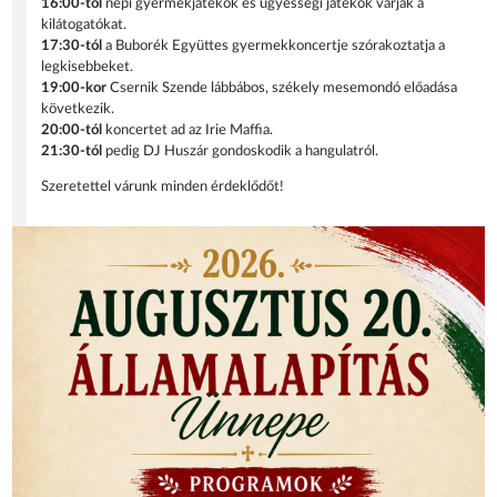
16:00-tól
népi gyermekjátékok és ügyességi játékok várják a
kilátogatókat.
17:30-tól
a Buborék Együttes gyermekkoncertje szórakoztatja a
legkisebbeket.
19:00-kor
Csernik Szende lábbábos, székely mesemondó előadása
következik.
20:00-tól
koncertet ad az Irie Maffia.
21:30-tól
pedig DJ Huszár gondoskodik a hangulatról.
Szeretettel várunk minden érdeklődőt!