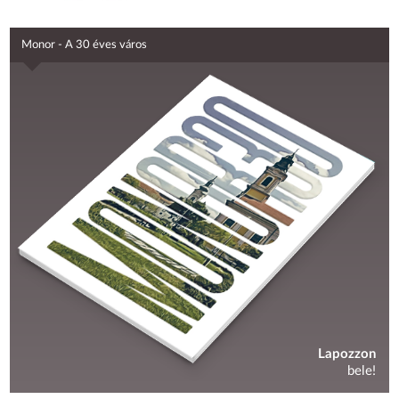
Monor - A 30 éves város
Lapozzon
bele!