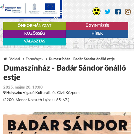
ÖNKORMÁNYZAT
ÜGYINTÉZÉS
KÖZÖSSÉG
HÍREK
VÁLASZTÁS
Főoldal
Események
Dumaszínház - Badár Sándor önálló estje
Dumaszínház - Badár Sándor önálló
estje
2025. május 20. 19:00
Helyszín:
Vigadó Kulturális és Civil Központ
(2200, Monor Kossuth Lajos u. 65-67.)