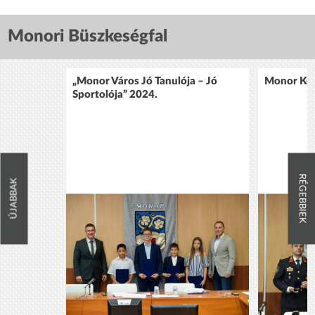
Monori Büszkeségfal
„Monor Város Jó Tanulója – Jó
Monor Köz
Sportolója” 2024.
RÉGEBBIEK
ÚJABBAK