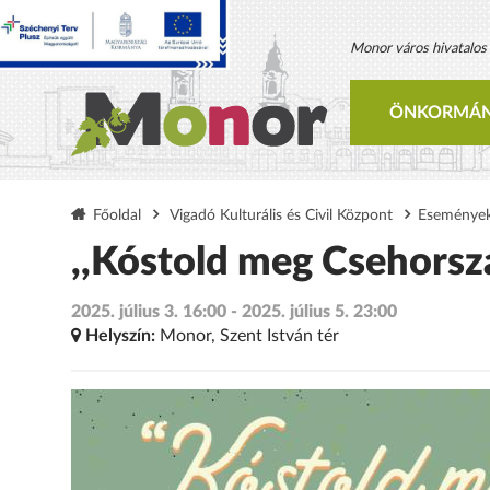
Monor város hivatalos h
ÖNKORMÁN
Főoldal
Vigadó Kulturális és Civil Központ
Eseménye
,,Kóstold meg Csehorszá
2025. július 3. 16:00 - 2025. július 5. 23:00
Helyszín:
Monor, Szent István tér