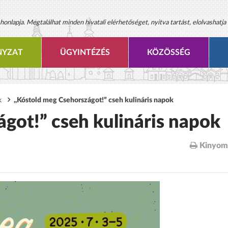
onlapja. Megtalálhat minden hivatali elérhetőséget, nyitva tartást, elolvashatja 
YZAT
ÜGYINTÉZÉS
KÖZÖSSÉG
k
,,Kóstold meg Csehországot!” cseh kulináris napok
got!” cseh kulináris napok
Kinyom