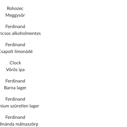
Rohozec
Meggysör
Ferdinand
ncsos alkoholmentes
Ferdinand
Csapolt limonádé
Clock
Vörös ipa
Ferdinand
Barna lager
Ferdinand
ium szűretlen lager
Ferdinand
dinánda málnaszörp