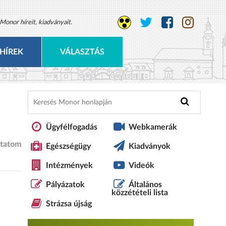
Monor híreit, kiadványait.
HÍREK
VÁLASZTÁS
Ügyfélfogadás
Webkamerák
tatom
Egészségügy
Kiadványok
Intézmények
Videók
Pályázatok
Általános
közzétételi lista
Strázsa újság