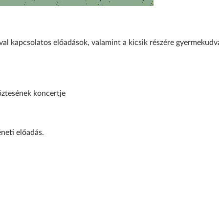
l kapcsolatos előadások, valamint a kicsik részére gyermekudva
yőztesének koncertje
neti előadás.