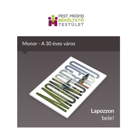
Monor - A 30 éves város
Lapozzon
bele!