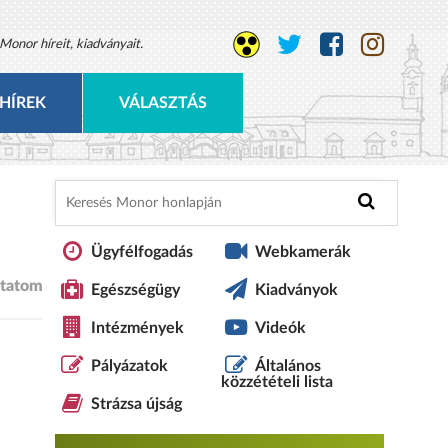
Monor híreit, kiadványait.
HÍREK
VÁLASZTÁS
Ügyfélfogadás
Webkamerák
tatom
Egészségügy
Kiadványok
Intézmények
Videók
Pályázatok
Általános
közzétételi lista
Strázsa újság