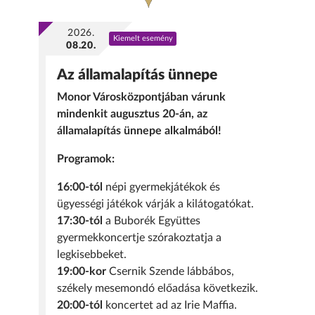
2026.
Kiemelt esemény
08.20.
Az államalapítás ünnepe
Monor Városközpontjában várunk
mindenkit augusztus 20-án, az
államalapítás ünnepe alkalmából!
Programok:
16:00-tól
népi gyermekjátékok és
ügyességi játékok várják a kilátogatókat.
17:30-tól
a Buborék Együttes
gyermekkoncertje szórakoztatja a
legkisebbeket.
19:00-kor
Csernik Szende lábbábos,
székely mesemondó előadása következik.
20:00-tól
koncertet ad az Irie Maffia.