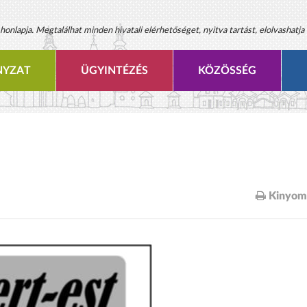
onlapja. Megtalálhat minden hivatali elérhetőséget, nyitva tartást, elolvashatja 
YZAT
ÜGYINTÉZÉS
KÖZÖSSÉG
Kinyom