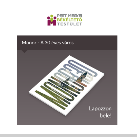
Monor - A 30 éves város
Lapozzon
bele!