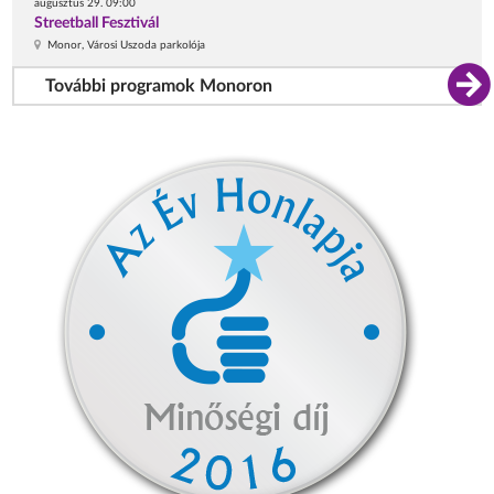
augusztus 29. 09:00
Streetball Fesztivál
Monor, Városi Uszoda parkolója
További programok Monoron