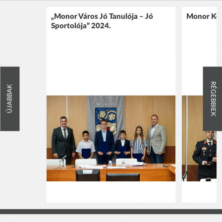
„Monor Város Jó Tanulója – Jó
Monor Köz
Sportolója” 2024.
RÉGEBBIEK
ÚJABBAK