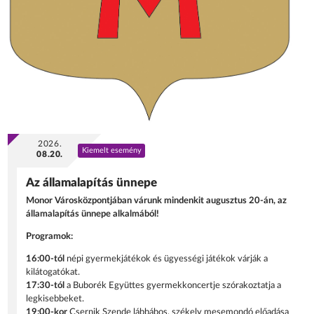
2026.
Kiemelt esemény
08.20.
Az államalapítás ünnepe
Monor Városközpontjában várunk mindenkit augusztus 20-án, az
államalapítás ünnepe alkalmából!
Programok:
16:00-tól
népi gyermekjátékok és ügyességi játékok várják a
kilátogatókat.
17:30-tól
a Buborék Együttes gyermekkoncertje szórakoztatja a
legkisebbeket.
19:00-kor
Csernik Szende lábbábos, székely mesemondó előadása