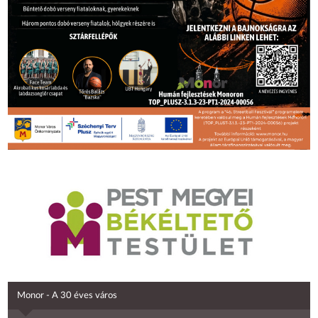
Monor - A 30 éves város